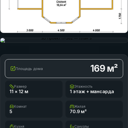
169
м²
Площадь дома
Размер
Этажность
11 × 12
м
1 этаж + мансарда
Комнат
Жилая
5
70.9
м²
Кухня
Санузлы