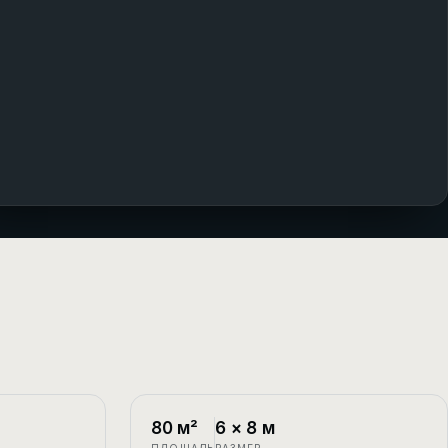
1.5 этажа
П-4
1.5 этажа
80
м²
6
×
8
м