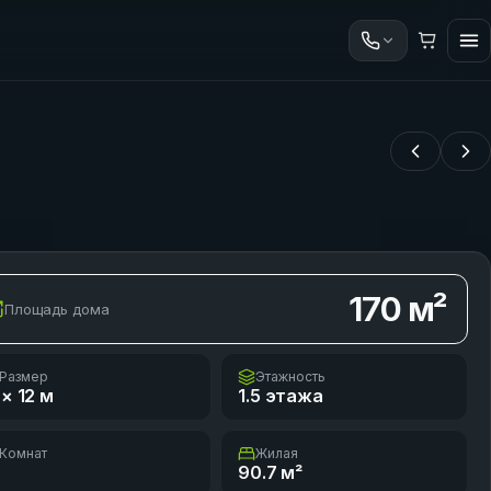
170
м²
Площадь дома
Размер
Этажность
 × 12
м
1.5 этажа
Комнат
Жилая
90.7
м²