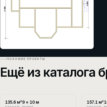
ПОХОЖИЕ ПРОЕКТЫ
Ещё из каталога б
П-1
2 этажа
П-2
135.6
м²
9
×
10
м
157.1
м²
1