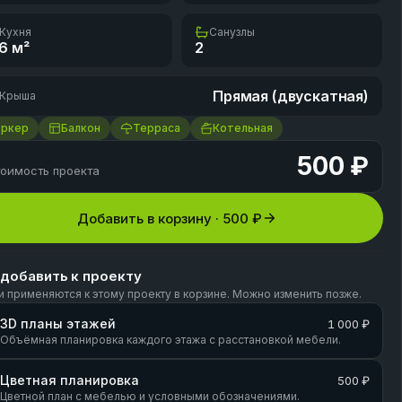
Кухня
Санузлы
.6
м²
2
Прямая (двускатная)
Крыша
Эркер
Балкон
Терраса
Котельная
500 ₽
оимость проекта
Добавить в корзину ·
500 ₽
 добавить к проекту
и применяются к этому проекту в корзине. Можно изменить позже.
3D планы этажей
1 000 ₽
Объёмная планировка каждого этажа с расстановкой мебели.
Цветная планировка
500 ₽
Цветной план с мебелью и условными обозначениями.