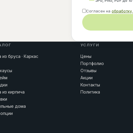
JPG, PNG, PDF до 10
Согласен на
обработку
АЛОГ
УСЛУГИ
 из бруса · Каркас
Цены
Портфолио
хаусы
Отзывы
ейм
Акции
дки
Контакты
 из кирпича
Политика
вки
льные дома
 опции