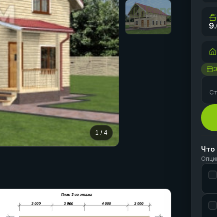
9
Ст
1
/
4
Что
Опци