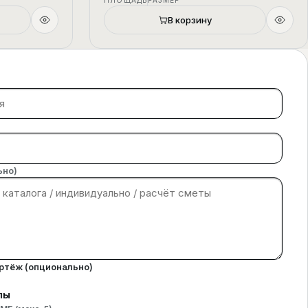
ПЛОЩАДЬ
РАЗМЕР
В корзину
ьно)
ертёж (опционально)
лы