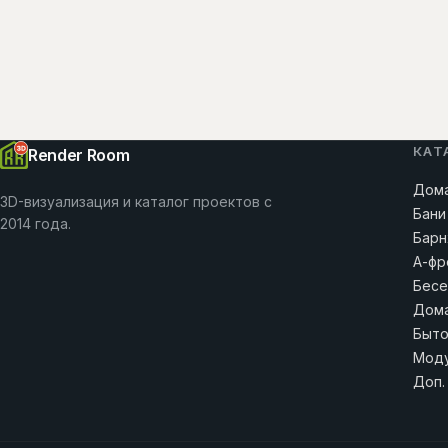
КАТ
Render Room
Дома
3D-визуализация и каталог проектов с
Бани
2014 года.
Барн
А-фр
Бесе
Дома
Быто
Моду
Доп.