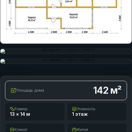
142
м²
Площадь дома
Размер
Этажность
13 × 14
м
1 этаж
Комнат
Жилая