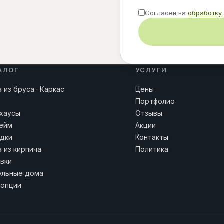
Согласен на
обработку
АЛОГ
УСЛУГИ
 из бруса · Каркас
Цены
Портфолио
хаусы
Отзывы
ейм
Акции
дки
Контакты
 из кирпича
Политика
вки
льные дома
 опции