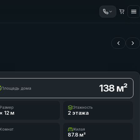
138
м²
Площадь дома
Размер
Этажность
× 12
м
2 этажа
Комнат
Жилая
87.8
м²