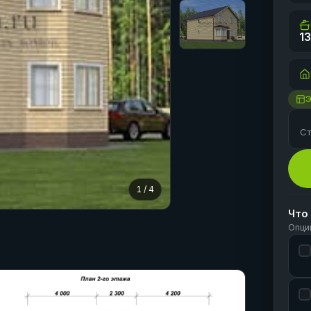
13
Ст
1
/
4
Что
Опци