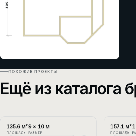
ПОХОЖИЕ ПРОЕКТЫ
Ещё из каталога б
П-1
2 этажа
П-2
135.6
м²
9
×
10
м
157.1
м²
1
ПЛОЩАДЬ
РАЗМЕР
ПЛОЩАДЬ
Р