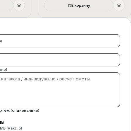
В корзину
ьно)
ертёж (опционально)
лы
 МБ (макс.
5
)