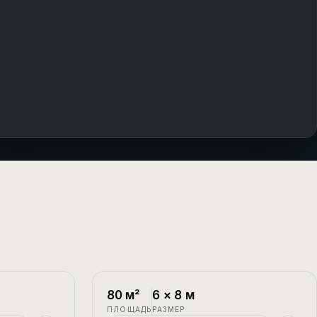
1.5 этажа
П-4
1.5 этажа
80
м²
6
×
8
м
ПЛОЩАДЬ
РАЗМЕР