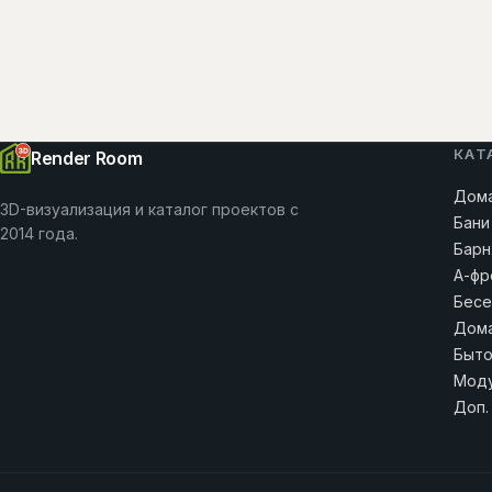
КАТ
Render Room
Дома
3D-визуализация и каталог проектов с
Бани
2014 года.
Барн
А-фр
Бесе
Дома
Быто
Моду
Доп.