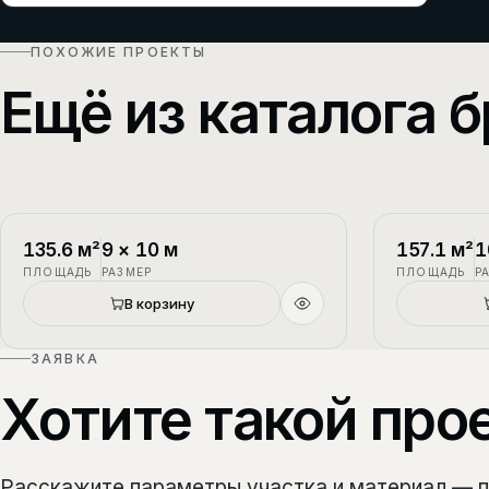
ПОХОЖИЕ ПРОЕКТЫ
Ещё из каталога б
П-1
2 этажа
П-2
135.6
м²
9
×
10
м
157.1
м²
1
ПЛОЩАДЬ
РАЗМЕР
ПЛОЩАДЬ
Р
В корзину
ЗАЯВКА
Хотите такой про
Расскажите параметры участка и материал — 