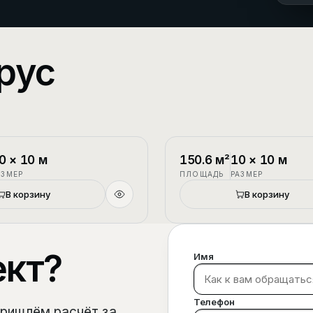
рус
1.5 этажа
П-3
0
×
10
м
150.6
м²
10
×
10
м
АЗМЕР
ПЛОЩАДЬ
РАЗМЕР
В корзину
В корзину
ект?
Имя
Телефон
пришлём расчёт за