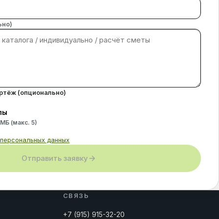
ьно)
ертёж (опционально)
лы
 МБ (макс.
5
)
 персональных данных
Отправить заявку
СВЯЗЬ
+7 (915) 915-32-20