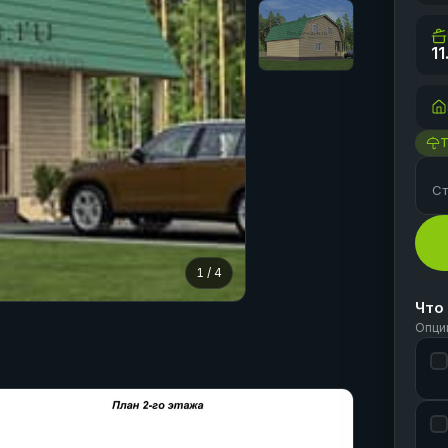
11
Ст
1
/
4
Что
Опци