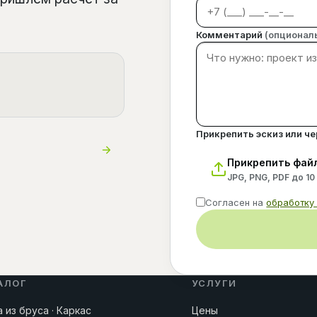
Комментарий
(опционал
Прикрепить эскиз или ч
Прикрепить фай
JPG, PNG, PDF до 10
Согласен на
обработку
АЛОГ
УСЛУГИ
 из бруса · Каркас
Цены