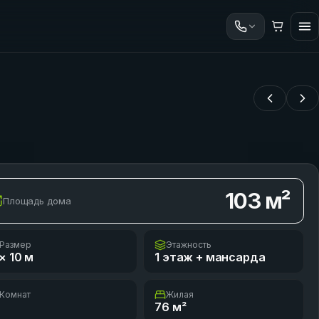
103
м²
Площадь дома
Размер
Этажность
× 10
м
1 этаж + мансарда
Комнат
Жилая
76
м²