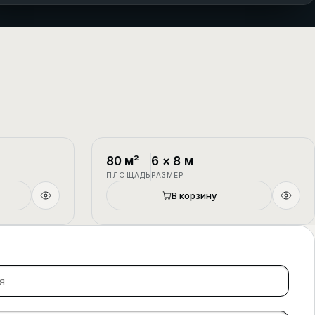
1.5 этажа
П-4
1.5 этажа
80
м²
6
×
8
м
ПЛОЩАДЬ
РАЗМЕР
В корзину