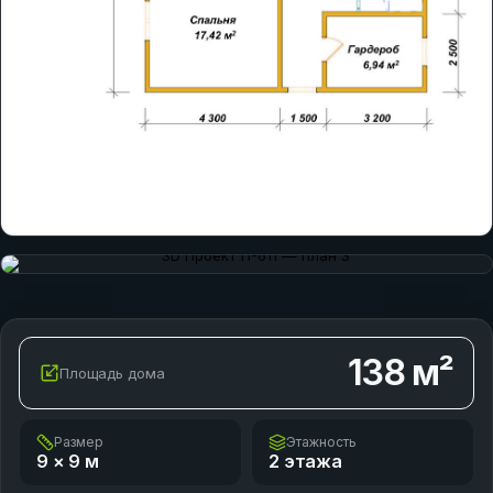
138
м²
Площадь дома
Размер
Этажность
9 × 9
м
2 этажа