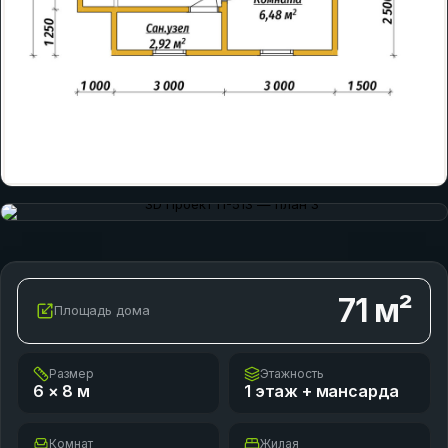
71
м²
Площадь дома
Размер
Этажность
6 × 8
м
1 этаж + мансарда
Комнат
Жилая