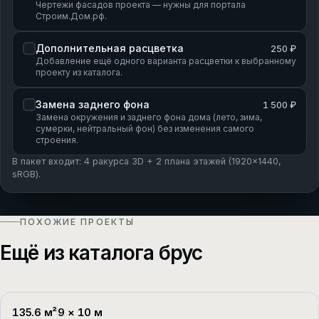
Чертежи фасадов проекта — нужны для портала
Строим.Дом.рф.
Дополнительная расцветка
250 ₽
Добавление ещё одного варианта расцветки к выбранному
проекту из каталога.
Замена заднего фона
1 500 ₽
Замена окружения и заднего фона дома (лето, зима,
сумерки, нейтральный фон) без изменения самого
строения.
В пакет входит: 4 ракурса 3D + 2 плана этажей (1920×1440,
sRGB).
ПОХОЖИЕ ПРОЕКТЫ
Ещё из каталога брус
135.6
м²
9
×
10
м
П-1
2 этажа