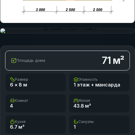
71
м²
Площадь дома
Размер
Этажность
6 × 8
м
1 этаж + мансарда
Комнат
Жилая
4
43.8
м²
Кухня
Санузлы
6.7
м²
1