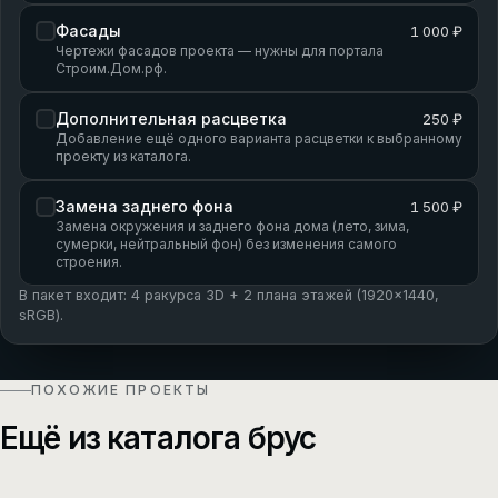
Фасады
1 000 ₽
Чертежи фасадов проекта — нужны для портала
Строим.Дом.рф.
Дополнительная расцветка
250 ₽
Добавление ещё одного варианта расцветки к выбранному
проекту из каталога.
Замена заднего фона
1 500 ₽
Замена окружения и заднего фона дома (лето, зима,
сумерки, нейтральный фон) без изменения самого
строения.
В пакет входит: 4 ракурса 3D + 2 плана этажей (1920×1440,
sRGB).
ПОХОЖИЕ ПРОЕКТЫ
Ещё из каталога брус