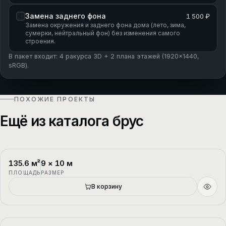
Замена заднего фона
1 500 ₽
Замена окружения и заднего фона дома (лето, зима,
сумерки, нейтральный фон) без изменения самого
строения.
В пакет входит: 4 ракурса 3D + 2 плана этажей (1920×1440,
sRGB).
ПОХОЖИЕ ПРОЕКТЫ
Ещё из каталога брус
135.6
м²
9
×
10
м
П-1
2 этажа
ПЛОЩАДЬ
РАЗМЕР
В корзину