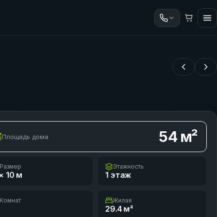
54
м²
Площадь дома
Размер
Этажность
× 10
м
1 этаж
Комнат
Жилая
29.4
м²