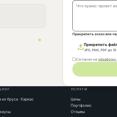
Прикрепить эскиз или ч
Прикрепить фай
JPG, PNG, PDF до 10
Согласен на
обработку
АЛОГ
УСЛУГИ
 из бруса · Каркас
Цены
Портфолио
хаусы
Отзывы