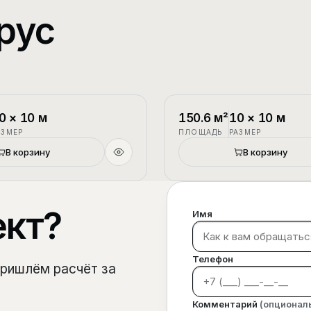
рус
1.5 этажа
П-3
0
×
10
м
150.6
м²
10
×
10
м
АЗМЕР
ПЛОЩАДЬ
РАЗМЕР
В корзину
В корзину
ект?
Имя
Телефон
пришлём расчёт за
Комментарий
(опционал