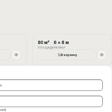
1.5 этажа
П-4
1.5 этажа
80
м²
6
×
8
м
ПЛОЩАДЬ
РАЗМЕР
В корзину
ьно)