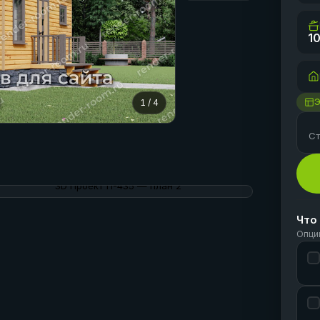
10
1
/
4
Ст
Что
Опци