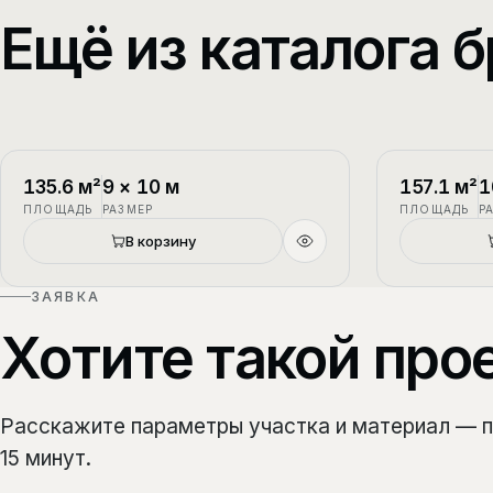
Ещё из каталога б
П-1
2 этажа
П-2
135.6
м²
9
×
10
м
157.1
м²
1
ПЛОЩАДЬ
РАЗМЕР
ПЛОЩАДЬ
Р
Новый
В корзину
ЗАЯВКА
Хотите такой про
Расскажите параметры участка и материал — 
15 минут.