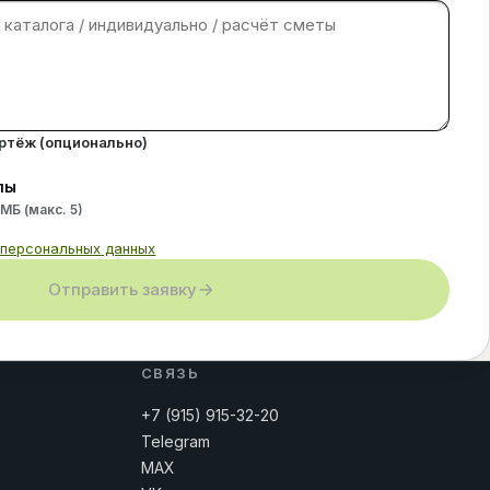
ертёж (опционально)
лы
 МБ (макс.
5
)
 персональных данных
Отправить заявку
СВЯЗЬ
+7 (915) 915-32-20
Telegram
MAX