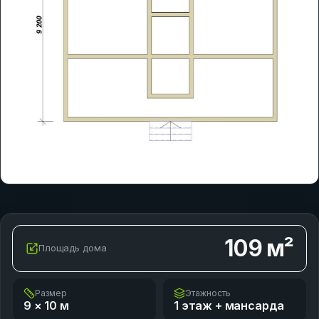
109
м²
Площадь дома
Размер
Этажность
9 × 10
м
1 этаж + мансарда