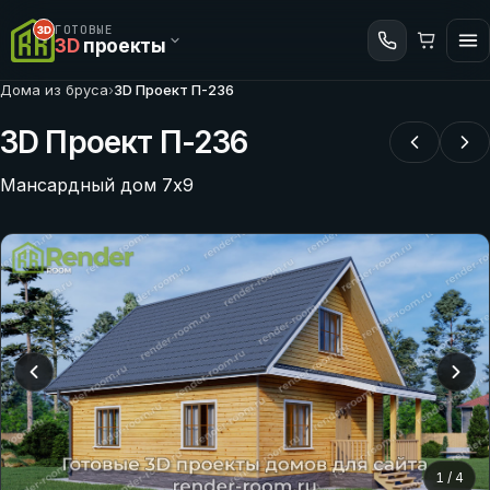
ГОТОВЫЕ
3D
проекты
Дома из бруса
›
3D Проект П-236
3D Проект П-236
Мансардный дом 7х9
1
/
4