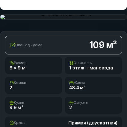
109
м²
Площадь дома
Размер
Этажность
8 × 9
м
1 этаж + мансарда
Комнат
Жилая
2
48.4
м²
Кухня
Санузлы
9.9
м²
2
Прямая (двускатная)
Крыша