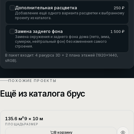
Дополнительная расцветка
250 ₽
Добавление ещё одного варианта расцветки к выбранному
проекту из каталога.
Замена заднего фона
1 500 ₽
Замена окружения и заднего фона дома (лето, зима,
сумерки, нейтральный фон) без изменения самого
строения.
В пакет входит: 4 ракурса 3D + 2 плана этажей (1920×1440,
sRGB).
ПОХОЖИЕ ПРОЕКТЫ
Ещё из каталога брус
135.6
м²
9
×
10
м
П-1
2 этажа
ПЛОЩАДЬ
РАЗМЕР
В корзину