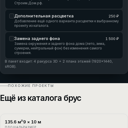
Строим.Дом.рф.
Дополнительная расцветка
250 ₽
Добавление ещё одного варианта расцветки к выбранному
проекту из каталога.
Замена заднего фона
1 500 ₽
Замена окружения и заднего фона дома (лето, зима,
сумерки, нейтральный фон) без изменения самого
строения.
В пакет входит: 4 ракурса 3D + 2 плана этажей (1920×1440,
sRGB).
ПОХОЖИЕ ПРОЕКТЫ
Ещё из каталога брус
135.6
м²
9
×
10
м
П-1
2 этажа
ПЛОЩАДЬ
РАЗМЕР