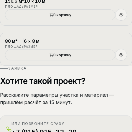
150.6
м²
10
×
10
м
П-3
1.5 этажа
ПЛОЩАДЬ
РАЗМЕР
В корзину
80
м²
6
×
8
м
П-4
1.5 этажа
ПЛОЩАДЬ
РАЗМЕР
В корзину
ЗАЯВКА
Хотите такой проект?
Расскажите параметры участка и материал —
пришлём расчёт за 15 минут.
ИЛИ ПОЗВОНИТЕ СРАЗУ