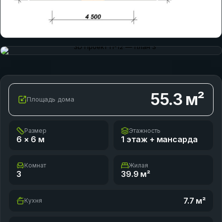
55.3
м²
Площадь дома
Размер
Этажность
6 × 6
м
1 этаж + мансарда
Комнат
Жилая
3
39.9
м²
7.7
м²
Кухня