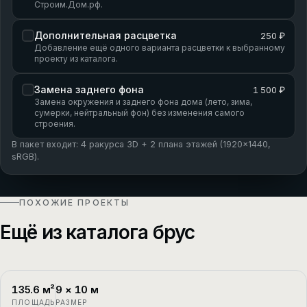
Строим.Дом.рф.
Дополнительная расцветка
250 ₽
Добавление ещё одного варианта расцветки к выбранному
проекту из каталога.
Замена заднего фона
1 500 ₽
Замена окружения и заднего фона дома (лето, зима,
сумерки, нейтральный фон) без изменения самого
строения.
В пакет входит: 4 ракурса 3D + 2 плана этажей (1920×1440,
sRGB).
ПОХОЖИЕ ПРОЕКТЫ
Ещё из каталога брус
135.6
м²
9
×
10
м
П-1
2 этажа
ПЛОЩАДЬ
РАЗМЕР