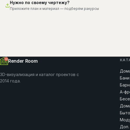
Нужно по своему чертежу?
Приложите план и материал — подберём ракурсы
КАТ
Render Room
Дома
3D-визуализация и каталог проектов с
Бани
2014 года.
Барн
А-фр
Бесе
Дома
Быто
Моду
Доп.