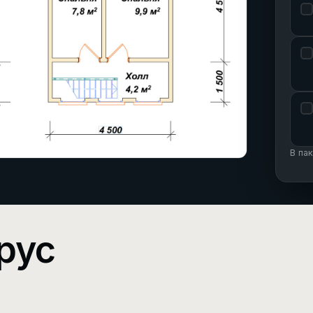
В па
рус