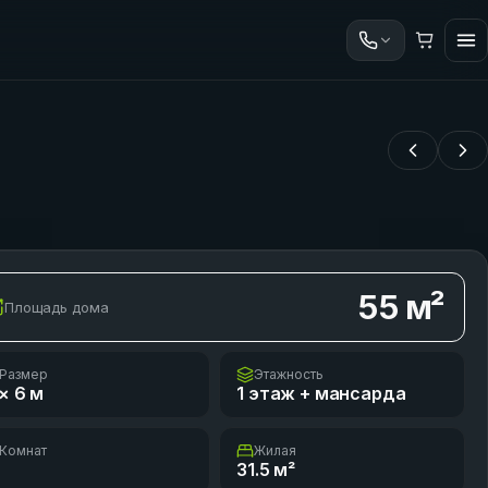
55
м²
Площадь дома
Размер
Этажность
× 6
м
1 этаж + мансарда
Комнат
Жилая
31.5
м²