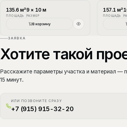
П-1
2 этажа
П-2
135.6
м²
9
×
10
м
157.1
м²
1
ПЛОЩАДЬ
РАЗМЕР
ПЛОЩАДЬ
Р
В корзину
ЗАЯВКА
Хотите такой про
Расскажите параметры участка и материал — 
15 минут.
ИЛИ ПОЗВОНИТЕ СРАЗУ
+7 (915) 915-32-20