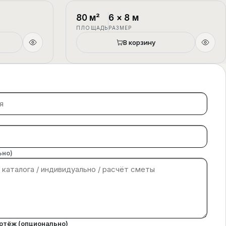
1.5 этажа
П-4
1.5 этажа
80
м²
6
×
8
м
ПЛОЩАДЬ
РАЗМЕР
В корзину
ьно)
ертёж (опционально)