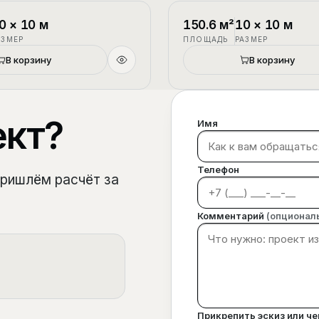
1.5 этажа
П-3
0
×
10
м
150.6
м²
10
×
10
м
АЗМЕР
ПЛОЩАДЬ
РАЗМЕР
В корзину
В корзину
ект?
Имя
Телефон
пришлём расчёт за
Комментарий
(опционал
Прикрепить эскиз или ч