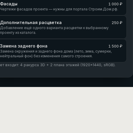
Фасады
1 000 ₽
Чертежи фасадов проекта — нужны для портала Строим.Дом.рф.
Дополнительная расцветка
250 ₽
Добавление ещё одного варианта расцветки к выбранному
проекту из каталога.
Замена заднего фона
1 500 ₽
Замена окружения и заднего фона дома (лето, зима, сумерки,
нейтральный фон) без изменения самого строения.
кет входит: 4 ракурса 3D + 2 плана этажей (1920×1440, sRGB).