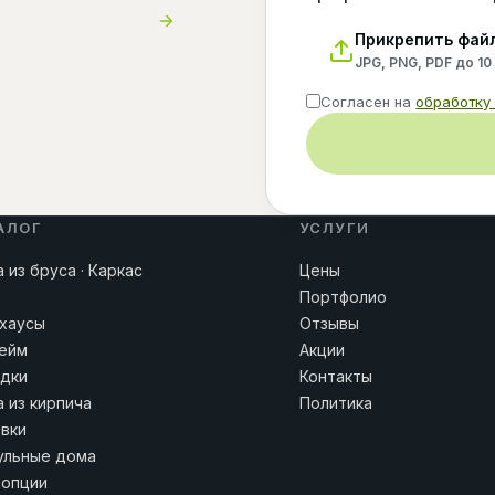
Прикрепить фай
JPG, PNG, PDF до 10
Согласен на
обработку
АЛОГ
УСЛУГИ
 из бруса · Каркас
Цены
Портфолио
хаусы
Отзывы
ейм
Акции
дки
Контакты
 из кирпича
Политика
вки
льные дома
 опции