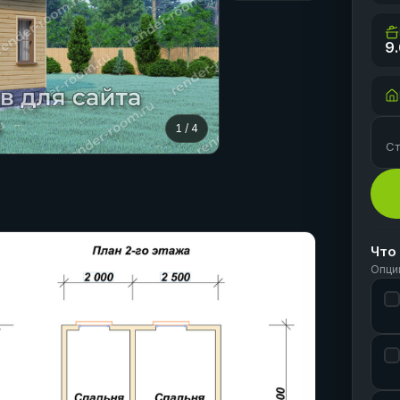
9
1
/
4
Ст
Что
Опци