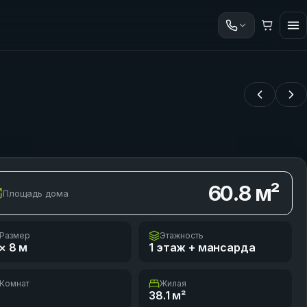
60.8
м²
Площадь дома
Размер
Этажность
× 8
м
1 этаж + мансарда
Комнат
Жилая
38.1
м²