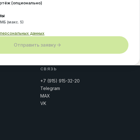
ертёж (опционально)
лы
 МБ (макс.
5
)
 персональных данных
Отправить заявку
СВЯЗЬ
+7 (915) 915-32-20
Telegram
MAX
VK