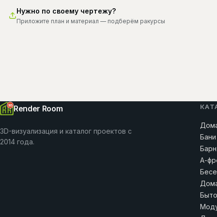
Нужно по своему чертежу?
Приложите план и материал — подберём ракурсы
КАТ
Render Room
Дома
3D-визуализация и каталог проектов с
Бани
2014 года.
Барн
А-фр
Бесе
Дома
Быто
Моду