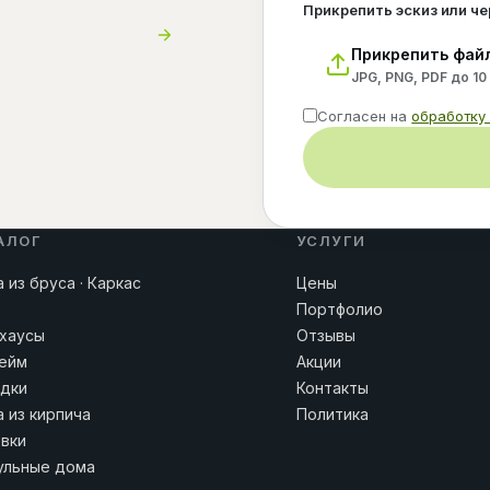
Прикрепить эскиз или ч
Прикрепить фай
JPG, PNG, PDF до 10
Согласен на
обработку
АЛОГ
УСЛУГИ
 из бруса · Каркас
Цены
Портфолио
хаусы
Отзывы
ейм
Акции
дки
Контакты
 из кирпича
Политика
вки
льные дома