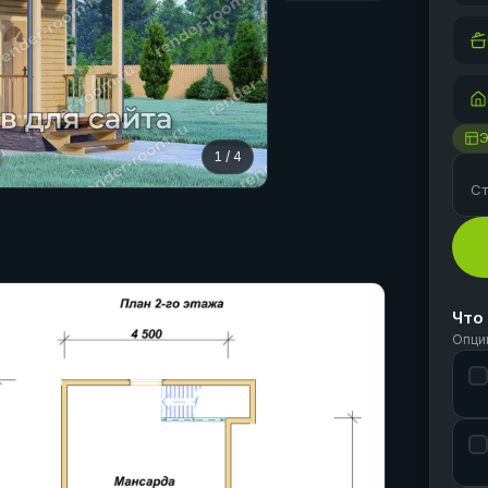
1
/
4
Ст
Что
Опци