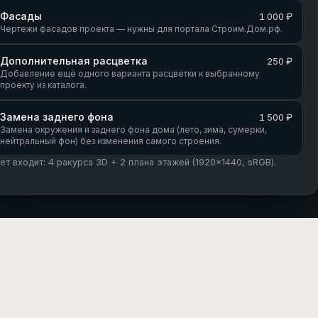
Фасады
1 000 ₽
Чертежи фасадов проекта — нужны для портала Строим.Дом.рф.
Дополнительная расцветка
250 ₽
Добавление ещё одного варианта расцветки к выбранному
проекту из каталога.
Замена заднего фона
1 500 ₽
Замена окружения и заднего фона дома (лето, зима, сумерки,
нейтральный фон) без изменения самого строения.
кет входит: 4 ракурса 3D + 2 плана этажей (1920×1440, sRGB).