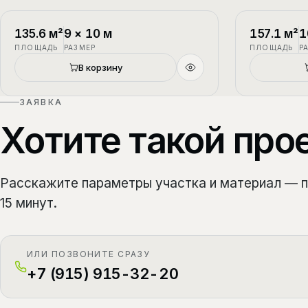
П-1
2 этажа
П-2
135.6
м²
9
×
10
м
157.1
м²
1
ПЛОЩАДЬ
РАЗМЕР
ПЛОЩАДЬ
Р
Новый
В корзину
ЗАЯВКА
Хотите такой про
Расскажите параметры участка и материал — 
15 минут.
ИЛИ ПОЗВОНИТЕ СРАЗУ
+7 (915) 915-32-20