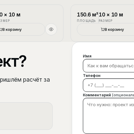
1.5 этажа
П-3
0
×
10
м
150.6
м²
10
×
10
м
АЗМЕР
ПЛОЩАДЬ
РАЗМЕР
В корзину
В корзину
ект?
Имя
Телефон
пришлём расчёт за
Комментарий
(опционал