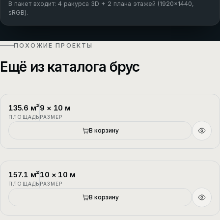
В пакет входит: 4 ракурса 3D + 2 плана этажей (1920×1440,
sRGB).
ПОХОЖИЕ ПРОЕКТЫ
Ещё из каталога брус
135.6
м²
9
×
10
м
П-1
2 этажа
ПЛОЩАДЬ
РАЗМЕР
В корзину
157.1
м²
10
×
10
м
П-2
1.5 этажа
ПЛОЩАДЬ
РАЗМЕР
В корзину