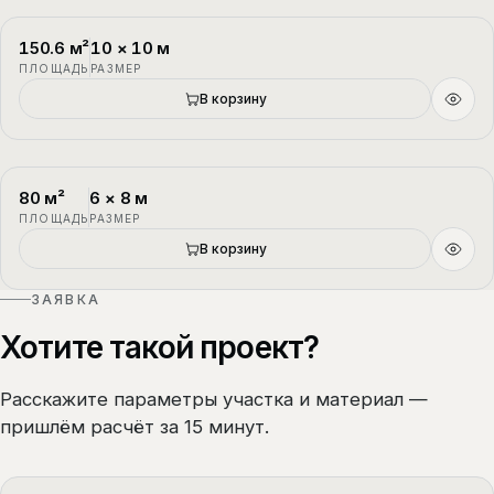
150.6
м²
10
×
10
м
П-3
1.5 этажа
ПЛОЩАДЬ
РАЗМЕР
В корзину
80
м²
6
×
8
м
П-4
1.5 этажа
ПЛОЩАДЬ
РАЗМЕР
В корзину
ЗАЯВКА
Хотите такой проект?
Расскажите параметры участка и материал —
пришлём расчёт за 15 минут.