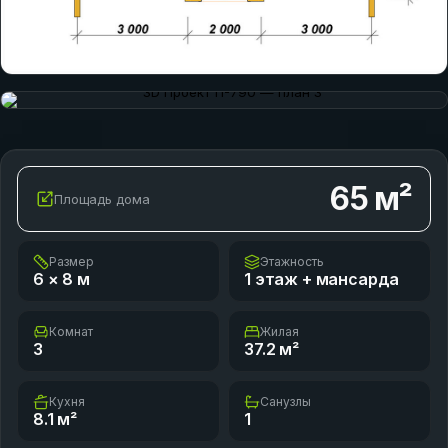
65
м²
Площадь дома
Размер
Этажность
6 × 8
м
1 этаж + мансарда
Комнат
Жилая
3
37.2
м²
Кухня
Санузлы
8.1
м²
1