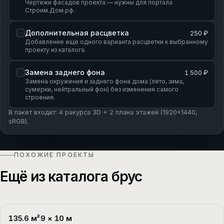
Чертежи фасадов проекта — нужны для портала
Строим.Дом.рф.
Дополнительная расцветка
250 ₽
Добавление ещё одного варианта расцветки к выбранному
проекту из каталога.
Замена заднего фона
1 500 ₽
Замена окружения и заднего фона дома (лето, зима,
сумерки, нейтральный фон) без изменения самого
строения.
В пакет входит: 4 ракурса 3D + 2 плана этажей (1920×1440,
sRGB).
ПОХОЖИЕ ПРОЕКТЫ
Ещё из каталога брус
135.6
м²
9
×
10
м
П-1
2 этажа