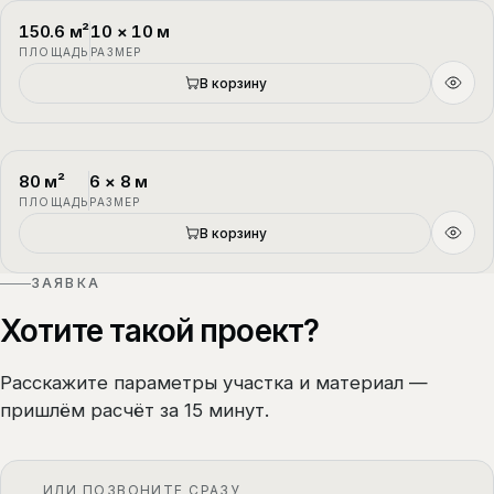
150.6
м²
10
×
10
м
П-3
1.5 этажа
ПЛОЩАДЬ
РАЗМЕР
В корзину
80
м²
6
×
8
м
П-4
1.5 этажа
ПЛОЩАДЬ
РАЗМЕР
В корзину
ЗАЯВКА
Хотите такой проект?
Расскажите параметры участка и материал —
пришлём расчёт за 15 минут.
ИЛИ ПОЗВОНИТЕ СРАЗУ