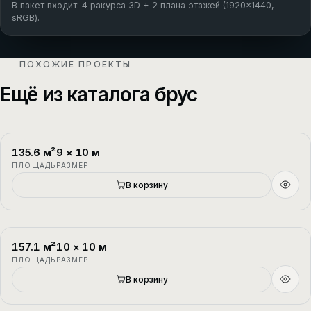
В пакет входит: 4 ракурса 3D + 2 плана этажей (1920×1440,
sRGB).
ПОХОЖИЕ ПРОЕКТЫ
Ещё из каталога брус
135.6
м²
9
×
10
м
П-1
2 этажа
ПЛОЩАДЬ
РАЗМЕР
Новый
В корзину
157.1
м²
10
×
10
м
П-2
1.5 этажа
ПЛОЩАДЬ
РАЗМЕР
В корзину