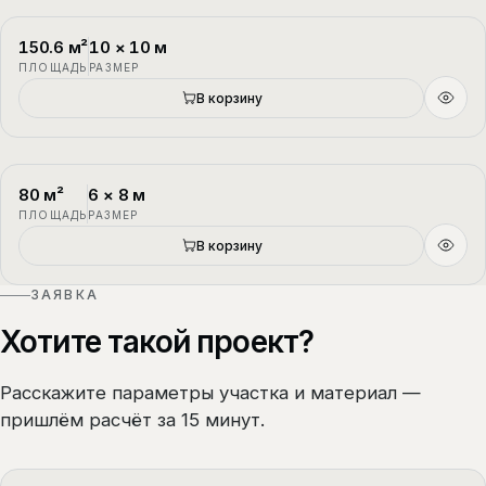
150.6
м²
10
×
10
м
П-3
1.5 этажа
ПЛОЩАДЬ
РАЗМЕР
В корзину
80
м²
6
×
8
м
П-4
1.5 этажа
ПЛОЩАДЬ
РАЗМЕР
В корзину
ЗАЯВКА
Хотите такой проект?
Расскажите параметры участка и материал —
пришлём расчёт за 15 минут.