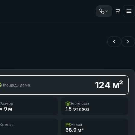
124
м²
Площадь дома
Размер
Этажность
× 9
м
1.5 этажа
Комнат
Жилая
68.9
м²