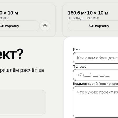
1.5 этажа
П-3
0
×
10
м
150.6
м²
10
×
10
м
АЗМЕР
ПЛОЩАДЬ
РАЗМЕР
В корзину
В корзину
ект?
Имя
Телефон
пришлём расчёт за
Комментарий
(опционал