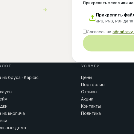
Прикрепить эскиз или ч
Прикрепить фай
JPG, PNG, PDF до 10
Согласен на
обработку
АЛОГ
УСЛУГИ
 из бруса · Каркас
Цены
Портфолио
хаусы
Отзывы
ейм
Акции
дки
Контакты
 из кирпича
Политика
вки
льные дома