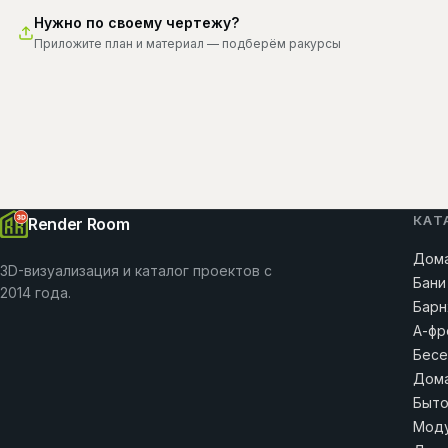
Нужно по своему чертежу?
Приложите план и материал — подберём ракурсы
КАТ
Render Room
Дома
3D-визуализация и каталог проектов с
Бани
2014 года.
Барн
А-фр
Бесе
Дома
Быто
Моду