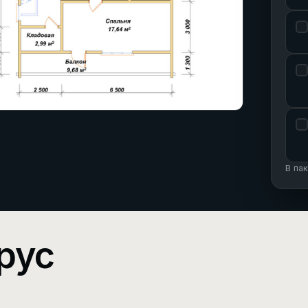
В па
рус