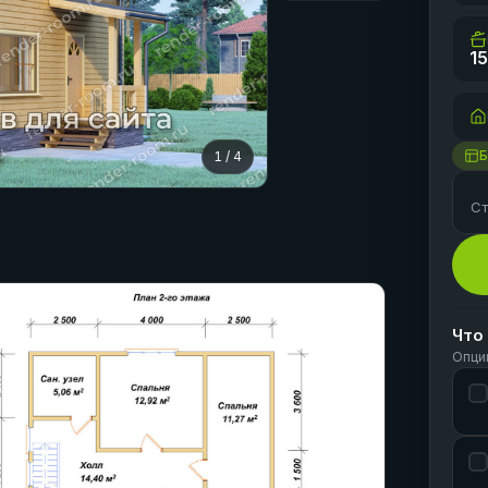
15
Б
1
/
4
Ст
Что
Опци