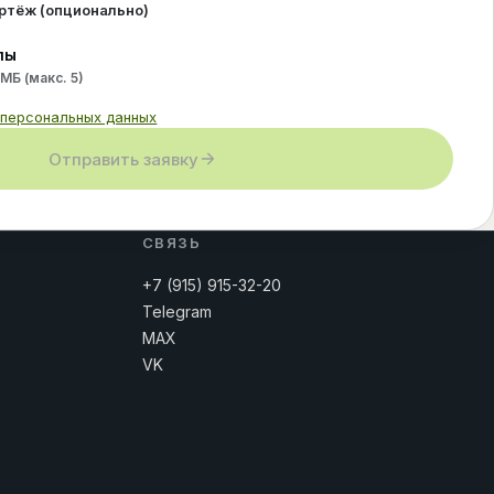
ертёж (опционально)
лы
 МБ (макс.
5
)
 персональных данных
Отправить заявку
СВЯЗЬ
+7 (915) 915-32-20
Telegram
MAX
VK