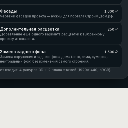
Фасады
1 000 ₽
Чертежи фасадов проекта — нужны для портала Строим.Дом.рф.
Дополнительная расцветка
250 ₽
Добавление ещё одного варианта расцветки к выбранному
проекту из каталога.
Замена заднего фона
1 500 ₽
Замена окружения и заднего фона дома (лето, зима, сумерки,
нейтральный фон) без изменения самого строения.
кет входит: 4 ракурса 3D + 2 плана этажей (1920×1440, sRGB).