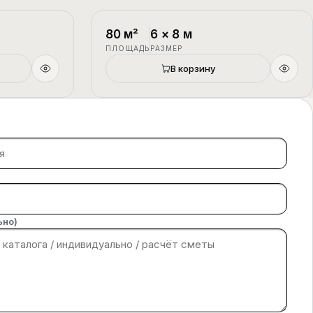
1.5 этажа
П-4
1.5 этажа
80
м²
6
×
8
м
ПЛОЩАДЬ
РАЗМЕР
В корзину
ьно)