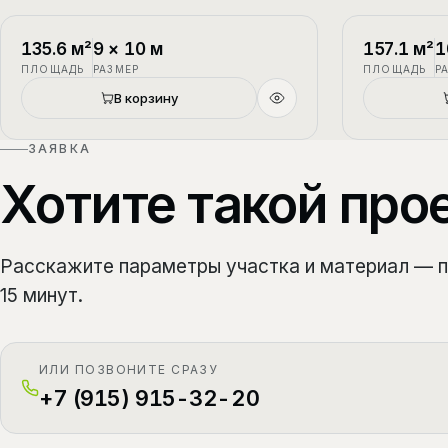
П-1
2 этажа
П-2
135.6
м²
9
×
10
м
157.1
м²
1
ПЛОЩАДЬ
РАЗМЕР
ПЛОЩАДЬ
Р
Новый
В корзину
ЗАЯВКА
Хотите такой про
Расскажите параметры участка и материал — 
15 минут.
ИЛИ ПОЗВОНИТЕ СРАЗУ
+7 (915) 915-32-20