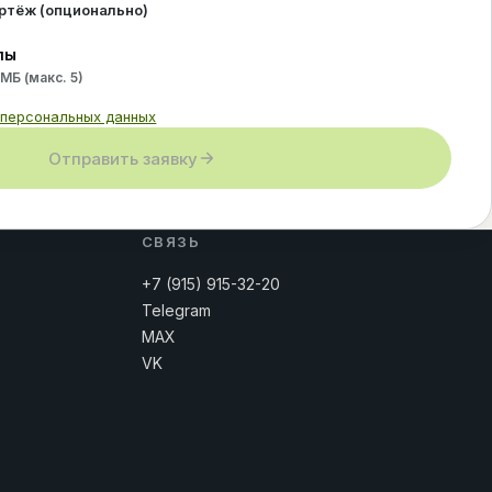
ертёж (опционально)
лы
 МБ (макс.
5
)
 персональных данных
Отправить заявку
СВЯЗЬ
+7 (915) 915-32-20
Telegram
MAX
VK