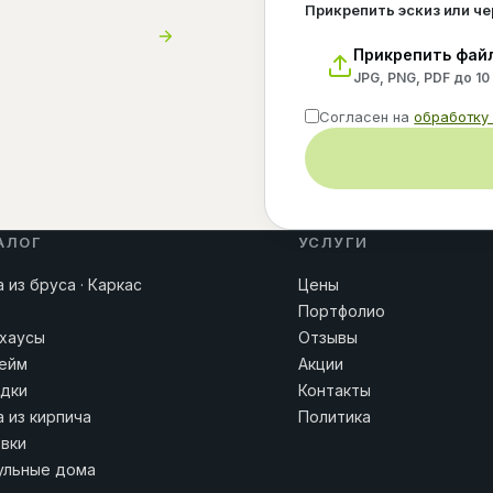
Прикрепить эскиз или ч
Прикрепить фай
JPG, PNG, PDF до 10
Согласен на
обработку
АЛОГ
УСЛУГИ
 из бруса · Каркас
Цены
Портфолио
хаусы
Отзывы
ейм
Акции
дки
Контакты
 из кирпича
Политика
вки
льные дома