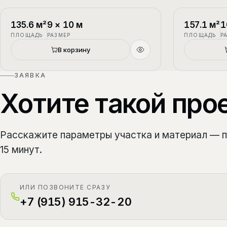
П-1
2 этажа
П-2
135.6
м²
9
×
10
м
157.1
м²
1
ПЛОЩАДЬ
РАЗМЕР
ПЛОЩАДЬ
Р
В корзину
ЗАЯВКА
Хотите такой про
Расскажите параметры участка и материал — 
15 минут.
ИЛИ ПОЗВОНИТЕ СРАЗУ
+7 (915) 915-32-20