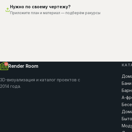
Нужно по своему чертежу?
Приложите план и материал — подберём ракурсы
КАТ
Render Room
Дома
3D-визуализация и каталог проектов с
Бани
2014 года.
Барн
А-фр
Бесе
Дома
Быто
Моду