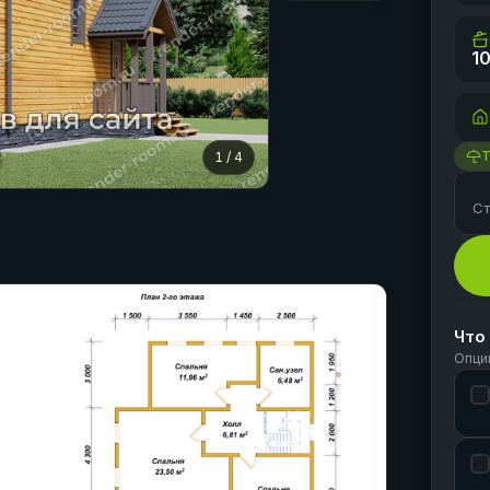
10
1
/
4
Ст
Что
Опци