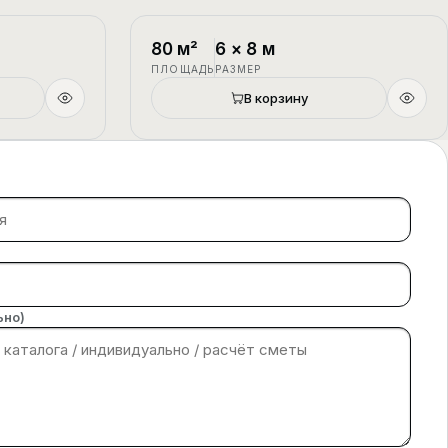
1.5 этажа
П-4
1.5 этажа
80
м²
6
×
8
м
ПЛОЩАДЬ
РАЗМЕР
В корзину
ьно)