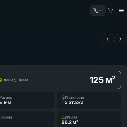
125
м²
Площадь дома
Размер
Этажность
× 9
м
1.5 этажа
Комнат
Жилая
88.2
м²