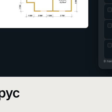
В па
рус