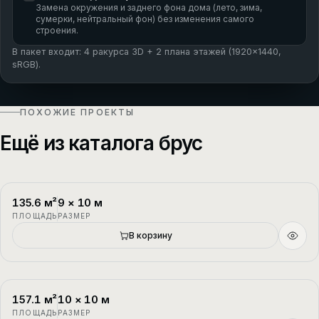
Замена окружения и заднего фона дома (лето, зима,
сумерки, нейтральный фон) без изменения самого
строения.
В пакет входит: 4 ракурса 3D + 2 плана этажей (1920×1440,
sRGB).
ПОХОЖИЕ ПРОЕКТЫ
Ещё из каталога брус
135.6
м²
9
×
10
м
П-1
2 этажа
ПЛОЩАДЬ
РАЗМЕР
Новый
В корзину
157.1
м²
10
×
10
м
П-2
1.5 этажа
ПЛОЩАДЬ
РАЗМЕР