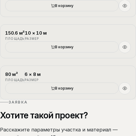
В корзину
150.6
м²
10
×
10
м
П-3
1.5 этажа
ПЛОЩАДЬ
РАЗМЕР
В корзину
80
м²
6
×
8
м
П-4
1.5 этажа
ПЛОЩАДЬ
РАЗМЕР
В корзину
ЗАЯВКА
Хотите такой проект?
Расскажите параметры участка и материал —