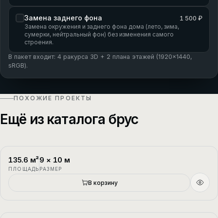
Замена заднего фона
1 500 ₽
Замена окружения и заднего фона дома (лето, зима,
сумерки, нейтральный фон) без изменения самого
строения.
В пакет входит: 4 ракурса 3D + 2 плана этажей (1920×1440,
sRGB).
ПОХОЖИЕ ПРОЕКТЫ
Ещё из каталога брус
135.6
м²
9
×
10
м
П-1
2 этажа
ПЛОЩАДЬ
РАЗМЕР
Новый
В корзину