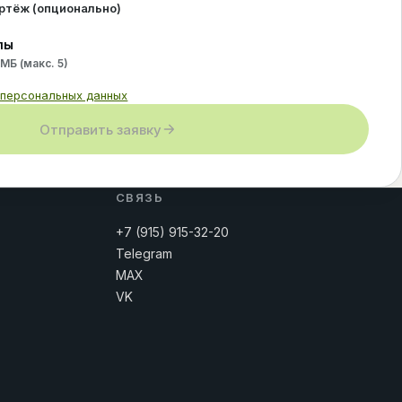
ертёж (опционально)
лы
 МБ (макс.
5
)
 персональных данных
Отправить заявку
СВЯЗЬ
+7 (915) 915-32-20
Telegram
MAX
VK