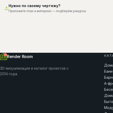
Нужно по своему чертежу?
Приложите план и материал — подберём ракурсы
КАТ
Render Room
Дома
3D-визуализация и каталог проектов с
Бани
2014 года.
Барн
А-фр
Бесе
Дома
Быто
Моду