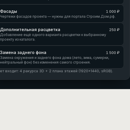
Фасады
1 000 ₽
Чертежи фасадов проекта — нужны для портала Строим.Дом.рф.
Дополнительная расцветка
250 ₽
Добавление ещё одного варианта расцветки к выбранному
проекту из каталога.
Замена заднего фона
1 500 ₽
Замена окружения и заднего фона дома (лето, зима, сумерки,
нейтральный фон) без изменения самого строения.
кет входит: 4 ракурса 3D + 2 плана этажей (1920×1440, sRGB).