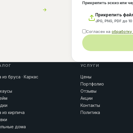
Прикрепить эскиз или ч
Прикрепить фай
JPG, PNG, PDF до 10
Согласен на
обработку
АЛОГ
УСЛУГИ
 из бруса · Каркас
Цены
Портфолио
хаусы
Отзывы
ейм
Акции
дки
Контакты
 из кирпича
Политика
вки
льные дома