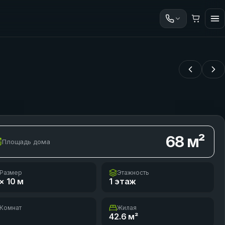
68
м²
Площадь дома
Размер
Этажность
× 10
м
1 этаж
Комнат
Жилая
42.6
м²