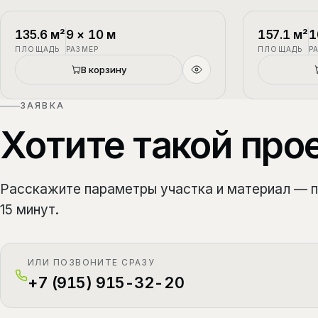
П-1
2 этажа
П-2
135.6
м²
9
×
10
м
157.1
м²
1
ПЛОЩАДЬ
РАЗМЕР
ПЛОЩАДЬ
Р
Новый
В корзину
ЗАЯВКА
Хотите такой про
Расскажите параметры участка и материал — 
15 минут.
ИЛИ ПОЗВОНИТЕ СРАЗУ
+7 (915) 915-32-20