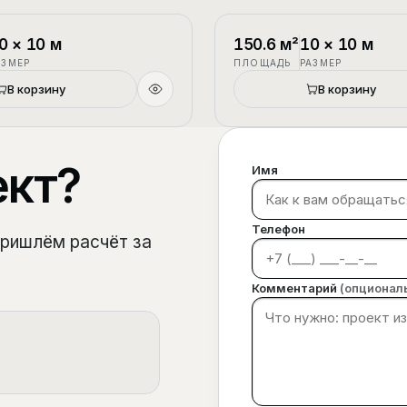
1.5 этажа
П-3
0
×
10
м
150.6
м²
10
×
10
м
АЗМЕР
ПЛОЩАДЬ
РАЗМЕР
В корзину
В корзину
ект?
Имя
Телефон
пришлём расчёт за
Комментарий
(опционал