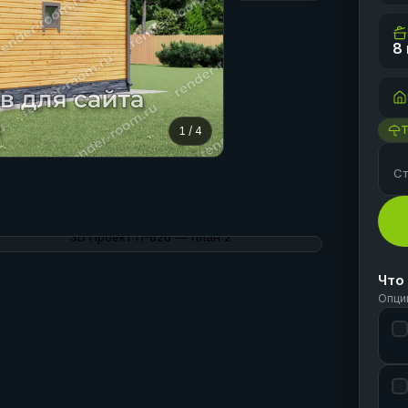
8
1
/
4
Ст
Что
Опци