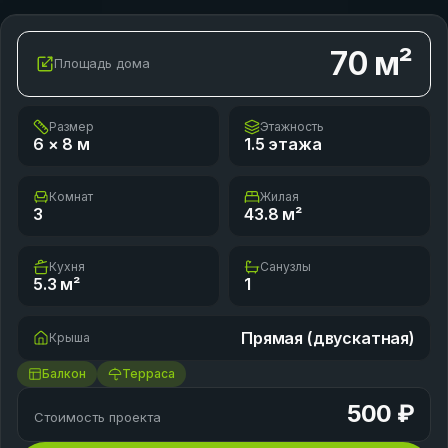
70
м²
Площадь дома
Размер
Этажность
6 × 8
м
1.5 этажа
Комнат
Жилая
3
43.8
м²
Кухня
Санузлы
5.3
м²
1
Прямая (двускатная)
Крыша
Балкон
Терраса
500 ₽
Стоимость проекта