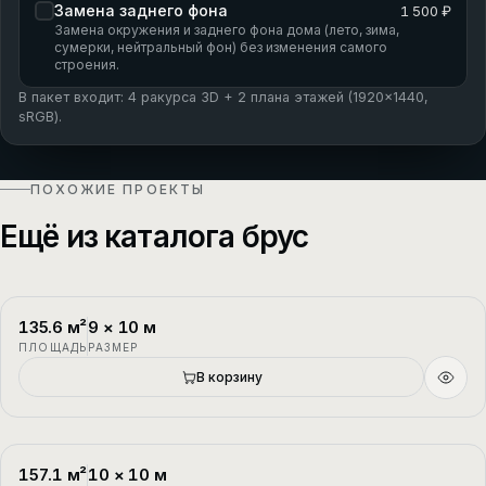
Замена заднего фона
1 500 ₽
Замена окружения и заднего фона дома (лето, зима,
сумерки, нейтральный фон) без изменения самого
строения.
В пакет входит: 4 ракурса 3D + 2 плана этажей (1920×1440,
sRGB).
ПОХОЖИЕ ПРОЕКТЫ
Ещё из каталога брус
135.6
м²
9
×
10
м
П-1
2 этажа
ПЛОЩАДЬ
РАЗМЕР
В корзину
157.1
м²
10
×
10
м
П-2
1.5 этажа