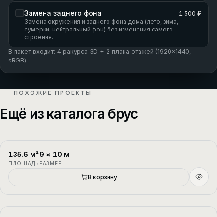
Замена заднего фона
1 500 ₽
Замена окружения и заднего фона дома (лето, зима,
сумерки, нейтральный фон) без изменения самого
строения.
В пакет входит: 4 ракурса 3D + 2 плана этажей (1920×1440,
sRGB).
ПОХОЖИЕ ПРОЕКТЫ
Ещё из каталога брус
135.6
м²
9
×
10
м
П-1
2 этажа
ПЛОЩАДЬ
РАЗМЕР
В корзину