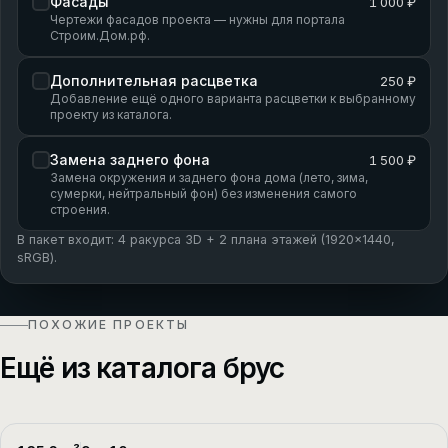
Фасады
1 000 ₽
Чертежи фасадов проекта — нужны для портала
Строим.Дом.рф.
Дополнительная расцветка
250 ₽
Добавление ещё одного варианта расцветки к выбранному
проекту из каталога.
Замена заднего фона
1 500 ₽
Замена окружения и заднего фона дома (лето, зима,
сумерки, нейтральный фон) без изменения самого
строения.
В пакет входит: 4 ракурса 3D + 2 плана этажей (1920×1440,
sRGB).
ПОХОЖИЕ ПРОЕКТЫ
Ещё из каталога брус