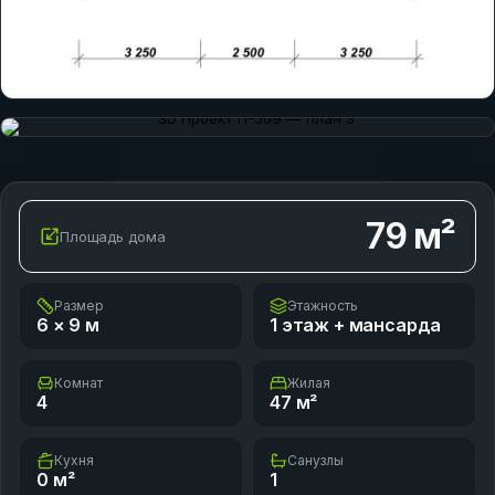
79
м²
Площадь дома
Размер
Этажность
6 × 9
м
1 этаж + мансарда
Комнат
Жилая
4
47
м²
Кухня
Санузлы
0
м²
1