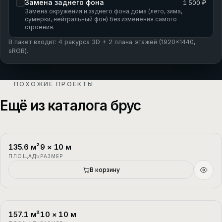
Замена заднего фона
1 500 ₽
Замена окружения и заднего фона дома (лето, зима,
сумерки, нейтральный фон) без изменения самого
строения.
В пакет входит: 4 ракурса 3D + 2 плана этажей (1920×1440,
sRGB).
ПОХОЖИЕ ПРОЕКТЫ
Ещё из каталога брус
135.6
м²
9
×
10
м
П-1
2 этажа
ПЛОЩАДЬ
РАЗМЕР
В корзину
157.1
м²
10
×
10
м
П-2
1.5 этажа