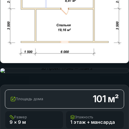
101
м²
Площадь дома
Размер
Этажность
9 × 9
м
1 этаж + мансарда