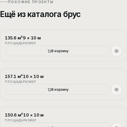
ПОХОЖИЕ ПРОЕКТЫ
Ещё из каталога брус
135.6
м²
9
×
10
м
П-1
2 этажа
ПЛОЩАДЬ
РАЗМЕР
В корзину
157.1
м²
10
×
10
м
П-2
1.5 этажа
ПЛОЩАДЬ
РАЗМЕР
В корзину
150.6
м²
10
×
10
м
П-3
1.5 этажа
ПЛОЩАДЬ
РАЗМЕР