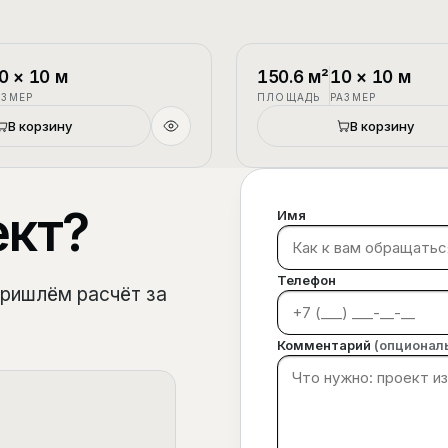
1.5 этажа
П-3
0
×
10
м
150.6
м²
10
×
10
м
АЗМЕР
ПЛОЩАДЬ
РАЗМЕР
В корзину
В корзину
ект?
Имя
Телефон
пришлём расчёт за
Комментарий
(опционал