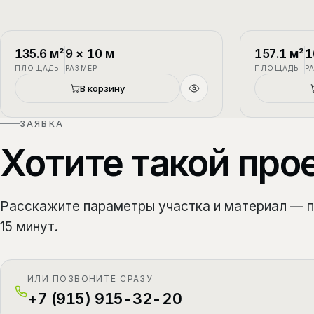
П-1
2 этажа
П-2
135.6
м²
9
×
10
м
157.1
м²
1
ПЛОЩАДЬ
РАЗМЕР
ПЛОЩАДЬ
Р
Новый
В корзину
ЗАЯВКА
Хотите такой про
Расскажите параметры участка и материал — 
15 минут.
ИЛИ ПОЗВОНИТЕ СРАЗУ
+7 (915) 915-32-20