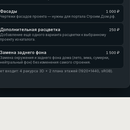
Фасады
1 000 ₽
Чертежи фасадов проекта — нужны для портала Строим.Дом.рф.
Дополнительная расцветка
250 ₽
Добавление ещё одного варианта расцветки к выбранному
проекту из каталога.
Замена заднего фона
1 500 ₽
Замена окружения и заднего фона дома (лето, зима, сумерки,
нейтральный фон) без изменения самого строения.
кет входит: 4 ракурса 3D + 2 плана этажей (1920×1440, sRGB).