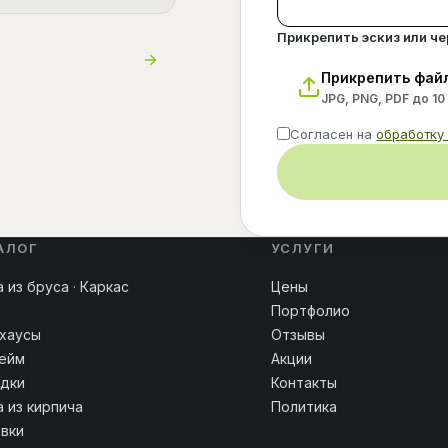
Прикрепить эскиз или ч
Прикрепить фай
JPG, PNG, PDF до 10
Согласен на
обработку
АЛОГ
УСЛУГИ
 из бруса · Каркас
Цены
Портфолио
хаусы
Отзывы
ейм
Акции
дки
Контакты
 из кирпича
Политика
вки