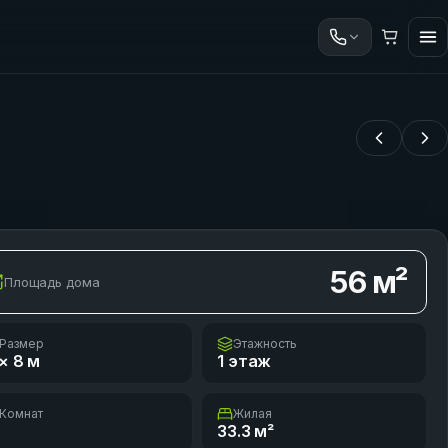
56
м²
Площадь дома
Размер
Этажность
× 8
м
1 этаж
Комнат
Жилая
33.3
м²