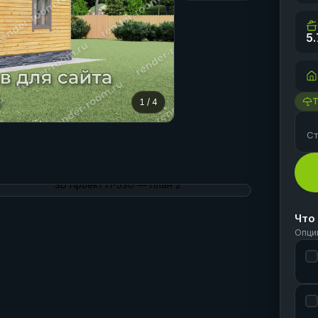
5.
1
/
4
Ст
Что
Опци