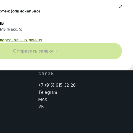
ертёж (опционально)
лы
 МБ (макс.
5
)
 персональных данных
Отправить заявку
СВЯЗЬ
+7 (915) 915-32-20
Telegram
MAX
VK