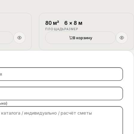
1.5 этажа
П-4
1.5 этажа
80
м²
6
×
8
м
ПЛОЩАДЬ
РАЗМЕР
В корзину
ьно)