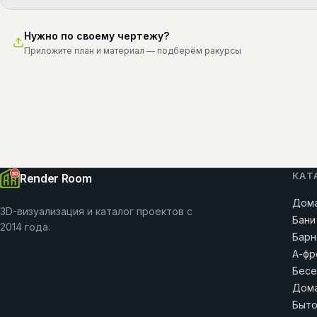
Нужно по своему чертежу?
Приложите план и материал — подберём ракурсы
КАТ
Render Room
Дома
3D-визуализация и каталог проектов с
Бани
2014 года.
Барн
А-фр
Бесе
Дома
Быто