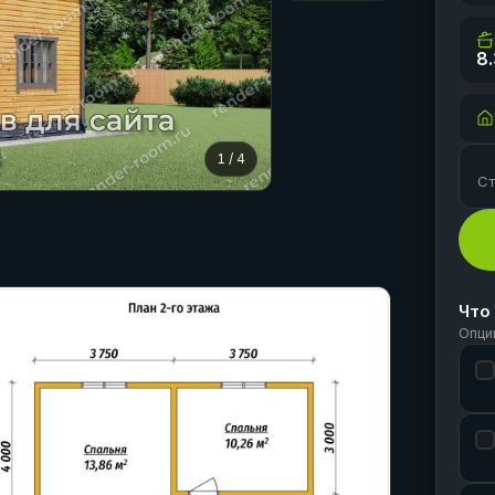
8.
1
/
4
Ст
Что
Опци