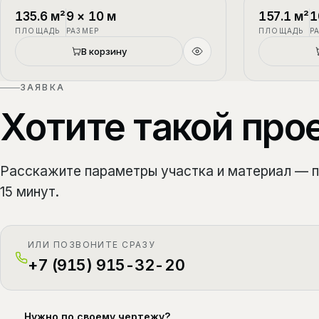
П-1
2 этажа
П-2
135.6
м²
9
×
10
м
157.1
м²
1
ПЛОЩАДЬ
РАЗМЕР
ПЛОЩАДЬ
Р
В корзину
ЗАЯВКА
Хотите такой про
Расскажите параметры участка и материал — 
15 минут.
ИЛИ ПОЗВОНИТЕ СРАЗУ
+7 (915) 915-32-20
Нужно по своему чертежу?