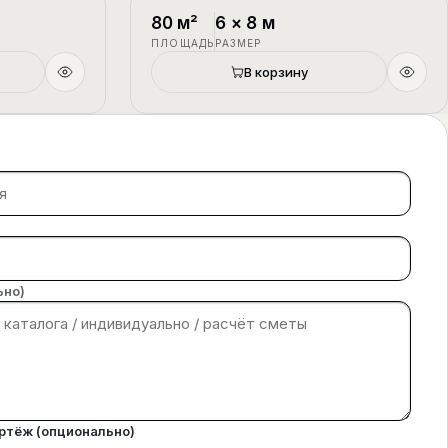
1.5 этажа
П-4
1.5 этажа
80
м²
6
×
8
м
ПЛОЩАДЬ
РАЗМЕР
В корзину
ьно)
ертёж (опционально)