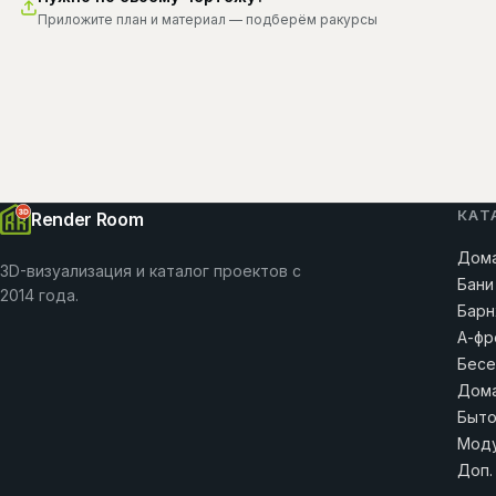
Приложите план и материал — подберём ракурсы
КАТ
Render Room
Дома
3D-визуализация и каталог проектов с
Бани
2014 года.
Барн
А-фр
Бесе
Дома
Быто
Моду
Доп.