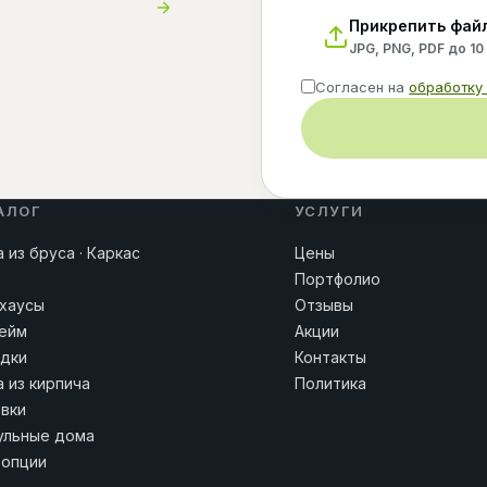
Прикрепить фай
JPG, PNG, PDF до 10
Согласен на
обработку
АЛОГ
УСЛУГИ
 из бруса · Каркас
Цены
Портфолио
хаусы
Отзывы
ейм
Акции
дки
Контакты
 из кирпича
Политика
вки
льные дома
 опции