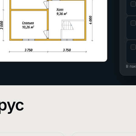
В па
рус