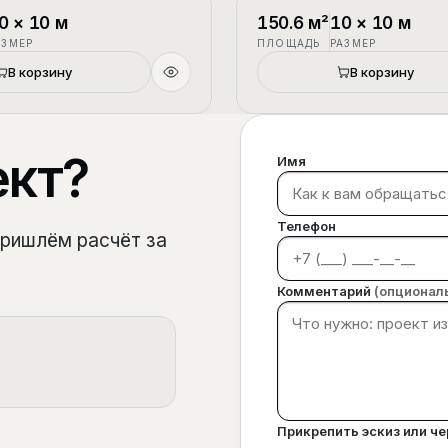
1.5 этажа
П-3
0
×
10
м
150.6
м²
10
×
10
м
АЗМЕР
ПЛОЩАДЬ
РАЗМЕР
В корзину
В корзину
ект?
Имя
Телефон
пришлём расчёт за
Комментарий
(опционал
Прикрепить эскиз или ч