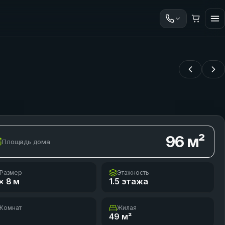
96
м²
Площадь дома
Размер
Этажность
× 8
м
1.5 этажа
Комнат
Жилая
49
м²