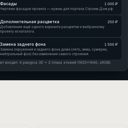
Фасады
1 000 ₽
Чертежи фасадов проекта — нужны для портала Строим.Дом.рф.
Дополнительная расцветка
250 ₽
Добавление ещё одного варианта расцветки к выбранному
проекту из каталога.
Замена заднего фона
1 500 ₽
Замена окружения и заднего фона дома (лето, зима, сумерки,
нейтральный фон) без изменения самого строения.
кет входит: 4 ракурса 3D + 2 плана этажей (1920×1440, sRGB).