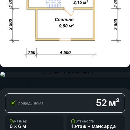
52
м²
Площадь дома
Размер
Этажность
6 × 6
м
1 этаж + мансарда