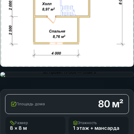
80
м²
Площадь дома
Размер
Этажность
8 × 8
м
1 этаж + мансарда