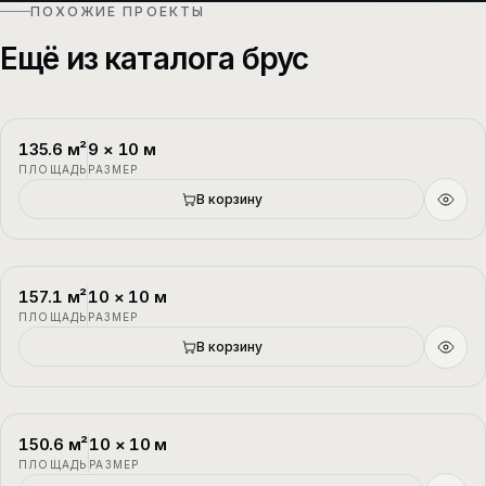
ПОХОЖИЕ ПРОЕКТЫ
Ещё из каталога брус
135.6
м²
9
×
10
м
П-1
2 этажа
ПЛОЩАДЬ
РАЗМЕР
В корзину
157.1
м²
10
×
10
м
П-2
1.5 этажа
ПЛОЩАДЬ
РАЗМЕР
В корзину
150.6
м²
10
×
10
м
П-3
1.5 этажа
ПЛОЩАДЬ
РАЗМЕР