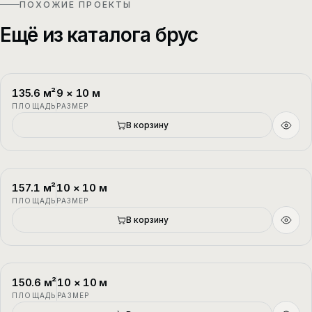
ПОХОЖИЕ ПРОЕКТЫ
Ещё из каталога брус
135.6
м²
9
×
10
м
П-1
2 этажа
ПЛОЩАДЬ
РАЗМЕР
В корзину
157.1
м²
10
×
10
м
П-2
1.5 этажа
ПЛОЩАДЬ
РАЗМЕР
В корзину
150.6
м²
10
×
10
м
П-3
1.5 этажа
ПЛОЩАДЬ
РАЗМЕР