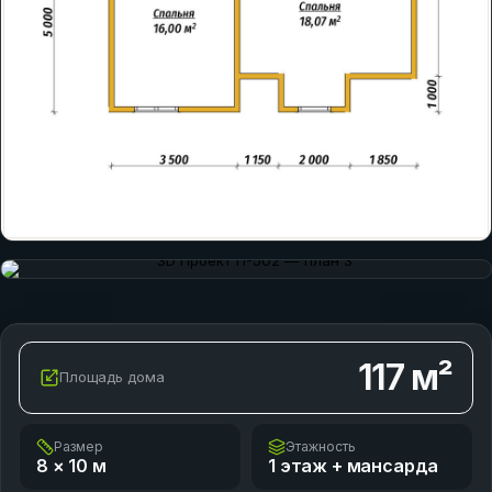
117
м²
Площадь дома
Размер
Этажность
8 × 10
м
1 этаж + мансарда