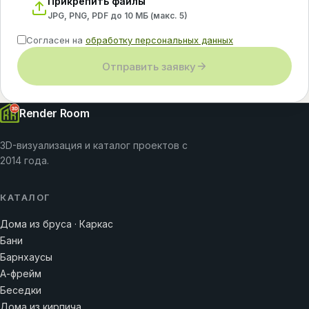
Прикрепить файлы
JPG, PNG, PDF до 10 МБ (макс.
5
)
Согласен на
обработку персональных данных
Отправить заявку
Render Room
3D-визуализация и каталог проектов с
2014 года.
КАТАЛОГ
Дома из бруса · Каркас
Бани
Барнхаусы
А-фрейм
Беседки
Дома из кирпича