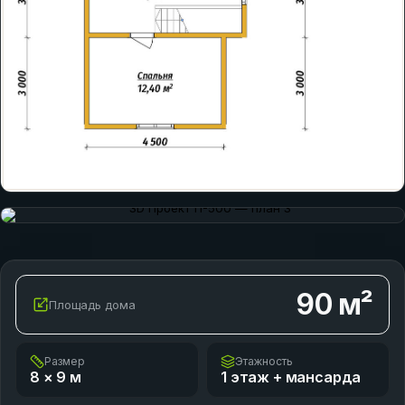
90
м²
Площадь дома
Размер
Этажность
8 × 9
м
1 этаж + мансарда