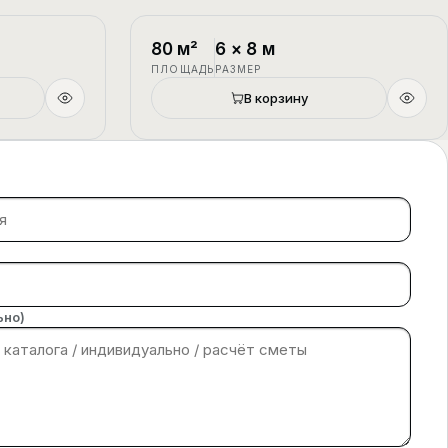
1.5 этажа
П-4
1.5 этажа
80
м²
6
×
8
м
ПЛОЩАДЬ
РАЗМЕР
В корзину
ьно)