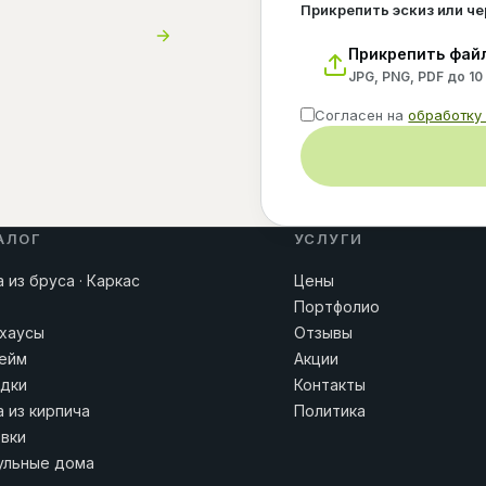
Прикрепить эскиз или ч
Прикрепить фай
JPG, PNG, PDF до 10
Согласен на
обработку
АЛОГ
УСЛУГИ
 из бруса · Каркас
Цены
Портфолио
хаусы
Отзывы
ейм
Акции
дки
Контакты
 из кирпича
Политика
вки
льные дома