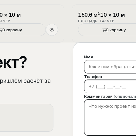
1.5 этажа
П-3
0
×
10
м
150.6
м²
10
×
10
м
АЗМЕР
ПЛОЩАДЬ
РАЗМЕР
В корзину
В корзину
ект?
Имя
Телефон
пришлём расчёт за
Комментарий
(опционал