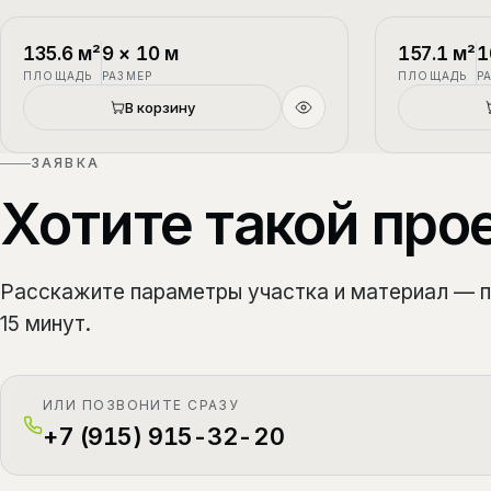
П-1
2 этажа
П-2
135.6
м²
9
×
10
м
157.1
м²
1
ПЛОЩАДЬ
РАЗМЕР
ПЛОЩАДЬ
Р
Новый
В корзину
ЗАЯВКА
Хотите такой про
Расскажите параметры участка и материал — 
15 минут.
ИЛИ ПОЗВОНИТЕ СРАЗУ
+7 (915) 915-32-20