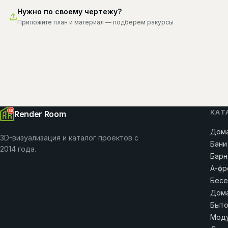
Нужно по своему чертежу?
Приложите план и материал — подберём ракурсы
КАТ
Render Room
Дома
3D-визуализация и каталог проектов с
Бани
2014 года.
Барн
А-фр
Бесе
Дома
Быто
Моду