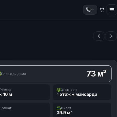
73
м²
Площадь дома
Размер
Этажность
× 10
м
1 этаж + мансарда
Комнат
Жилая
39.9
м²