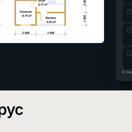
В па
рус