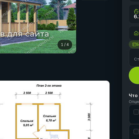
6.
Б
1
/
4
Ст
Что
Опци