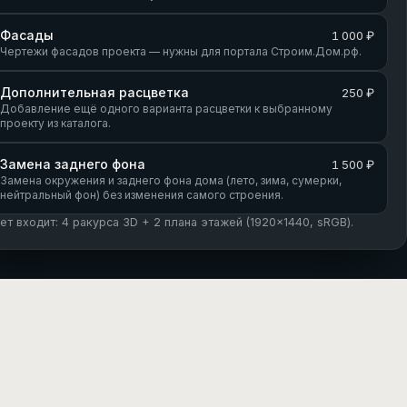
Фасады
1 000 ₽
Чертежи фасадов проекта — нужны для портала Строим.Дом.рф.
Дополнительная расцветка
250 ₽
Добавление ещё одного варианта расцветки к выбранному
проекту из каталога.
Замена заднего фона
1 500 ₽
Замена окружения и заднего фона дома (лето, зима, сумерки,
нейтральный фон) без изменения самого строения.
кет входит: 4 ракурса 3D + 2 плана этажей (1920×1440, sRGB).