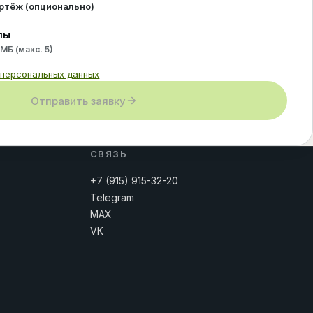
ертёж (опционально)
лы
 МБ (макс.
5
)
 персональных данных
Отправить заявку
СВЯЗЬ
+7 (915) 915-32-20
Telegram
MAX
VK