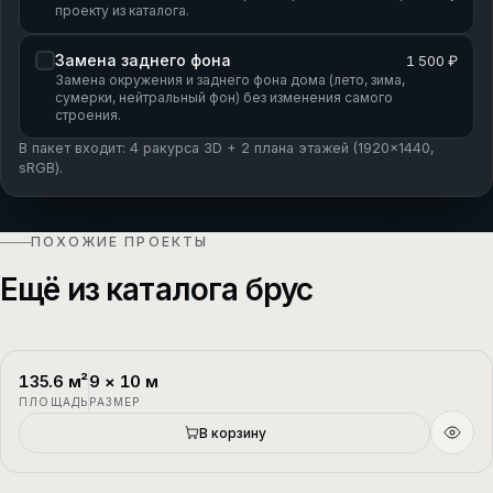
проекту из каталога.
Замена заднего фона
1 500 ₽
Замена окружения и заднего фона дома (лето, зима,
сумерки, нейтральный фон) без изменения самого
строения.
В пакет входит: 4 ракурса 3D + 2 плана этажей (1920×1440,
sRGB).
ПОХОЖИЕ ПРОЕКТЫ
Ещё из каталога брус
135.6
м²
9
×
10
м
П-1
2 этажа
ПЛОЩАДЬ
РАЗМЕР
В корзину