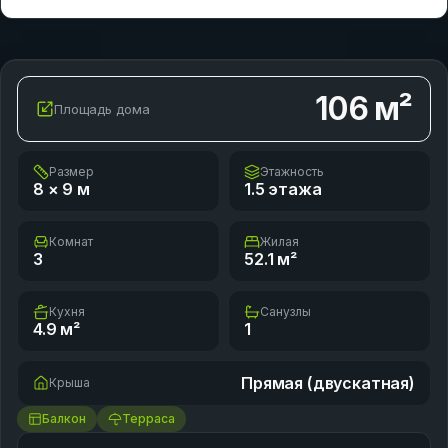
106
м²
Площадь дома
Размер
Этажность
8 × 9
м
1.5 этажа
Комнат
Жилая
3
52.1
м²
Кухня
Санузлы
4.9
м²
1
Прямая (двускатная)
Крыша
Балкон
Терраса