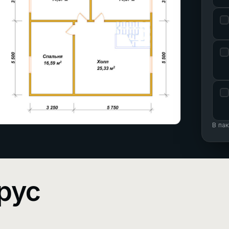
В па
рус