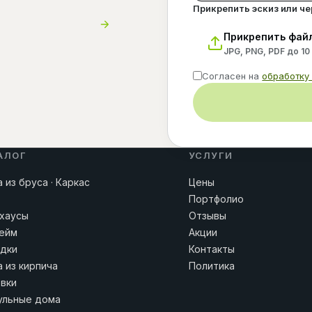
Прикрепить эскиз или ч
Прикрепить фай
JPG, PNG, PDF до 10
Согласен на
обработку
АЛОГ
УСЛУГИ
 из бруса · Каркас
Цены
Портфолио
хаусы
Отзывы
ейм
Акции
дки
Контакты
 из кирпича
Политика
вки
льные дома