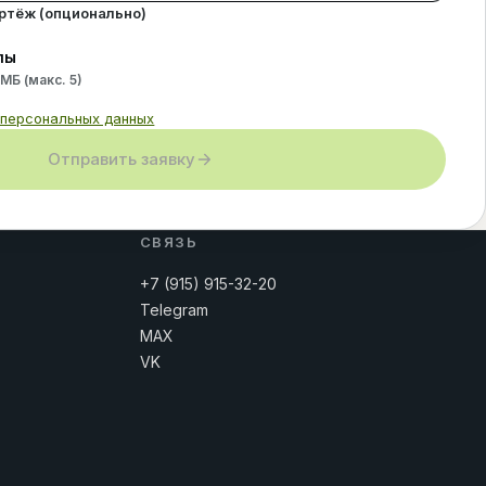
ертёж (опционально)
лы
 МБ (макс.
5
)
 персональных данных
Отправить заявку
СВЯЗЬ
+7 (915) 915-32-20
Telegram
MAX
VK