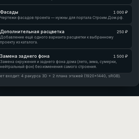
Фасады
1 000 ₽
Чертежи фасадов проекта — нужны для портала Строим.Дом.рф.
Дополнительная расцветка
250 ₽
Добавление ещё одного варианта расцветки к выбранному
проекту из каталога.
Замена заднего фона
1 500 ₽
Замена окружения и заднего фона дома (лето, зима, сумерки,
нейтральный фон) без изменения самого строения.
кет входит: 4 ракурса 3D + 2 плана этажей (1920×1440, sRGB).