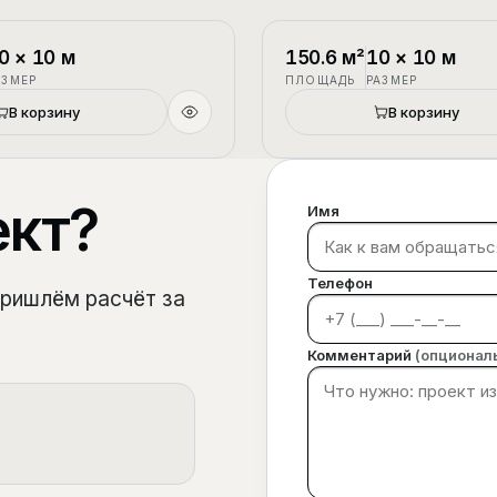
1.5 этажа
П-3
0
×
10
м
150.6
м²
10
×
10
м
АЗМЕР
ПЛОЩАДЬ
РАЗМЕР
В корзину
В корзину
ект?
Имя
Телефон
пришлём расчёт за
Комментарий
(опционал