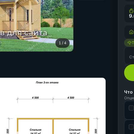
9
1
/
4
Ст
Что
Опци