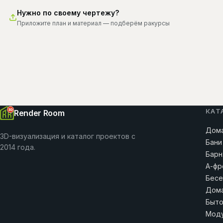
Нужно по своему чертежу?
Приложите план и материал — подберём ракурсы
КАТ
Render Room
Дома
3D-визуализация и каталог проектов с
Бани
2014 года.
Барн
А-фр
Бесе
Дома
Быто
Моду