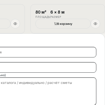
1.5 этажа
П-4
1.5 этажа
80
м²
6
×
8
м
ПЛОЩАДЬ
РАЗМЕР
В корзину
ьно)