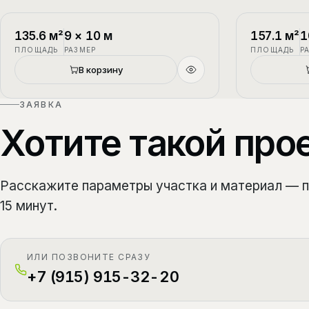
П-1
2 этажа
П-2
135.6
м²
9
×
10
м
157.1
м²
1
ПЛОЩАДЬ
РАЗМЕР
ПЛОЩАДЬ
Р
Новый
В корзину
ЗАЯВКА
Хотите такой про
Расскажите параметры участка и материал — 
15 минут.
ИЛИ ПОЗВОНИТЕ СРАЗУ
+7 (915) 915-32-20