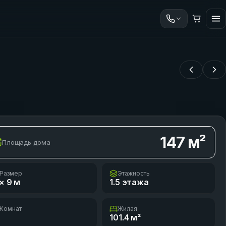
147
м²
Площадь дома
Размер
Этажность
× 9
м
1.5 этажа
Комнат
Жилая
101.4
м²