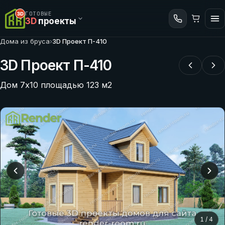
ГОТОВЫЕ
3D
проекты
Дома из бруса
›
3D Проект П-410
3D Проект П-410
Дом 7х10 площадью 123 м2
1
/
4