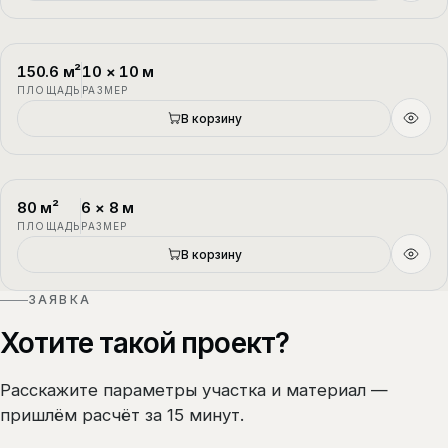
150.6
м²
10
×
10
м
П-3
1.5 этажа
ПЛОЩАДЬ
РАЗМЕР
В корзину
80
м²
6
×
8
м
П-4
1.5 этажа
ПЛОЩАДЬ
РАЗМЕР
В корзину
ЗАЯВКА
Хотите такой проект?
Расскажите параметры участка и материал —
пришлём расчёт за 15 минут.