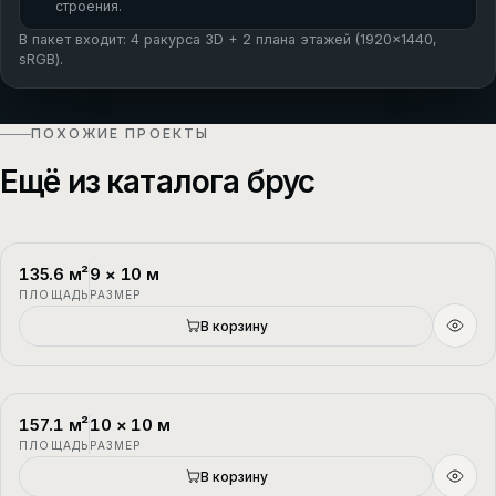
строения.
В пакет входит: 4 ракурса 3D + 2 плана этажей (1920×1440,
sRGB).
ПОХОЖИЕ ПРОЕКТЫ
Ещё из каталога брус
135.6
м²
9
×
10
м
П-1
2 этажа
ПЛОЩАДЬ
РАЗМЕР
В корзину
157.1
м²
10
×
10
м
П-2
1.5 этажа
ПЛОЩАДЬ
РАЗМЕР
В корзину