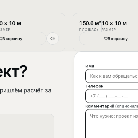
1.5 этажа
П-3
0
×
10
м
150.6
м²
10
×
10
м
АЗМЕР
ПЛОЩАДЬ
РАЗМЕР
В корзину
В корзину
ект?
Имя
Телефон
пришлём расчёт за
Комментарий
(опционал