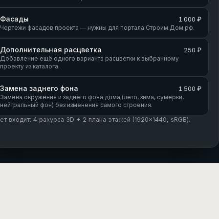
Фасады
1 000 ₽
Чертежи фасадов проекта — нужны для портала Строим.Дом.рф.
Дополнительная расцветка
250 ₽
Добавление ещё одного варианта расцветки к выбранному
проекту из каталога.
Замена заднего фона
1 500 ₽
Замена окружения и заднего фона дома (лето, зима, сумерки,
нейтральный фон) без изменения самого строения.
кет входит: 4 ракурса 3D + 2 плана этажей (1920×1440, sRGB).