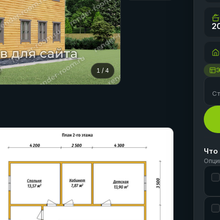
2
1
/
4
Ст
Что
Опци