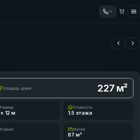
227
м²
Площадь дома
Размер
Этажность
 × 12
м
1.5 этажа
Комнат
Жилая
87
м²