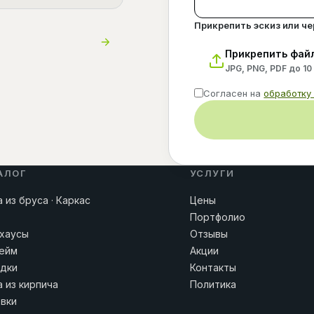
Прикрепить эскиз или ч
Прикрепить фай
JPG, PNG, PDF до 10
Согласен на
обработку
АЛОГ
УСЛУГИ
 из бруса · Каркас
Цены
Портфолио
хаусы
Отзывы
ейм
Акции
дки
Контакты
 из кирпича
Политика
вки