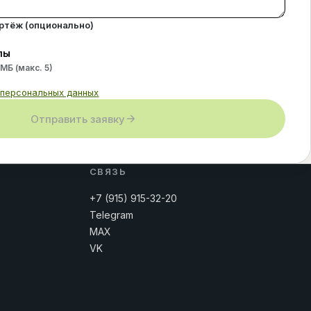
ертёж (опционально)
лы
 МБ (макс.
5
)
 персональных данных
Отправить заявку
СВЯЗЬ
+7 (915) 915-32-20
Telegram
MAX
VK