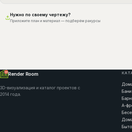
Нужно по своему чертежу?
Приложите план и материал — подберём ракурсы
КАТ
Render Room
Дома
3D-визуализация и каталог проектов с
Бани
2014 года.
Барн
А-фр
Бесе
Дома
Быто