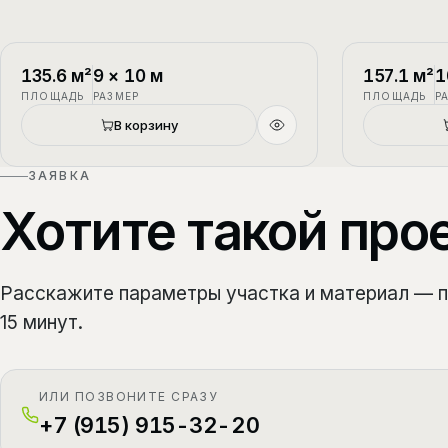
П-1
2 этажа
П-2
135.6
м²
9
×
10
м
157.1
м²
1
ПЛОЩАДЬ
РАЗМЕР
ПЛОЩАДЬ
Р
В корзину
ЗАЯВКА
Хотите такой про
Расскажите параметры участка и материал — 
15 минут.
ИЛИ ПОЗВОНИТЕ СРАЗУ
+7 (915) 915-32-20