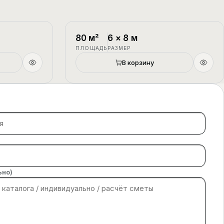
1.5 этажа
П-4
1.5 этажа
80
м²
6
×
8
м
ПЛОЩАДЬ
РАЗМЕР
В корзину
ьно)