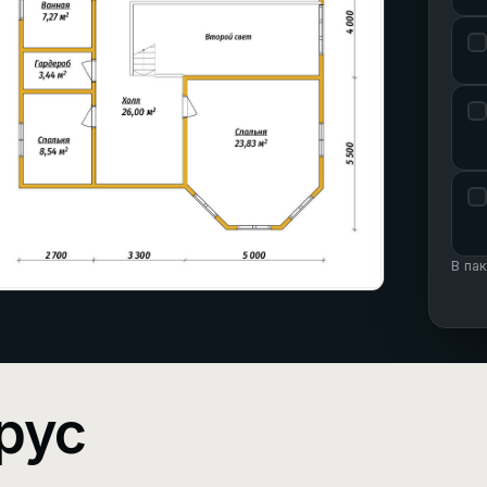
В па
рус