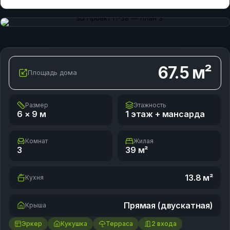
67.5
м²
Площадь дома
Размер
Этажность
6 × 9
м
1 этаж + мансарда
Комнат
Жилая
3
39
м²
13.8
м²
Кухня
Прямая (двускатная)
Крыша
Эркер
Кукушка
Терраса
2 входа