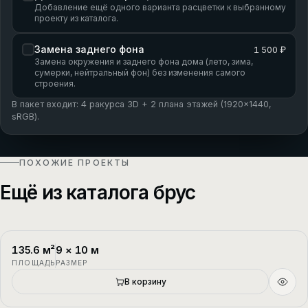
Добавление ещё одного варианта расцветки к выбранному
проекту из каталога.
Замена заднего фона
1 500 ₽
Замена окружения и заднего фона дома (лето, зима,
сумерки, нейтральный фон) без изменения самого
строения.
В пакет входит: 4 ракурса 3D + 2 плана этажей (1920×1440,
sRGB).
ПОХОЖИЕ ПРОЕКТЫ
Ещё из каталога брус
135.6
м²
9
×
10
м
П-1
2 этажа
ПЛОЩАДЬ
РАЗМЕР
Новый
В корзину