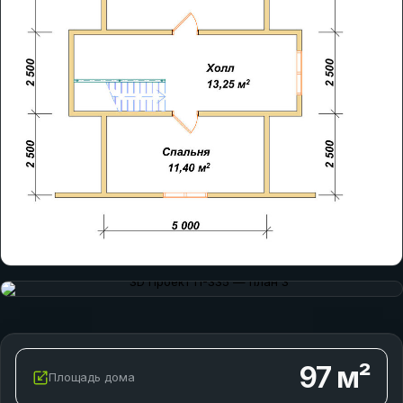
97
м²
Площадь дома