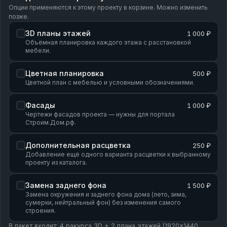
Опции применяются к этому проекту в корзине. Можно изменить
позже.
3D планы этажей
1 000 ₽
Объёмная планировка каждого этажа с расстановкой
мебели.
Цветная планировка
500 ₽
Цветной план с мебелью и условными обозначениями.
Фасады
1 000 ₽
Чертежи фасадов проекта — нужны для портала
Строим.Дом.рф.
Дополнительная расцветка
250 ₽
Добавление ещё одного варианта расцветки к выбранному
проекту из каталога.
Замена заднего фона
1 500 ₽
Замена окружения и заднего фона дома (лето, зима,
сумерки, нейтральный фон) без изменения самого
строения.
В пакет входит: 4 ракурса 3D + 2 плана этажей (1920×1440,