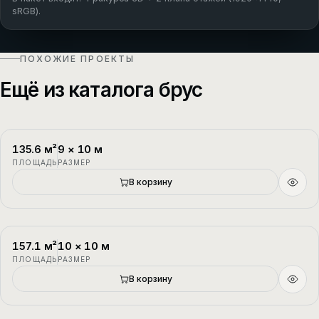
sRGB).
ПОХОЖИЕ ПРОЕКТЫ
Ещё из каталога брус
135.6
м²
9
×
10
м
П-1
2 этажа
ПЛОЩАДЬ
РАЗМЕР
Новый
В корзину
157.1
м²
10
×
10
м
П-2
1.5 этажа
ПЛОЩАДЬ
РАЗМЕР
В корзину