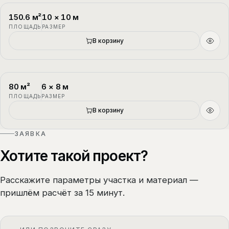
150.6
м²
10
×
10
м
П-3
1.5 этажа
ПЛОЩАДЬ
РАЗМЕР
В корзину
80
м²
6
×
8
м
П-4
1.5 этажа
ПЛОЩАДЬ
РАЗМЕР
В корзину
ЗАЯВКА
Хотите такой проект?
Расскажите параметры участка и материал —
пришлём расчёт за 15 минут.