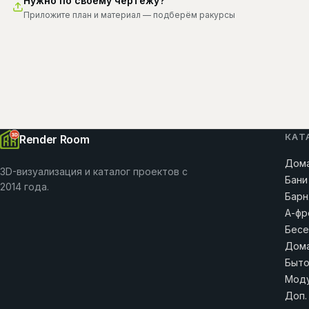
Нужно по своему чертежу?
Приложите план и материал — подберём ракурсы
КАТ
Render Room
Дома
3D-визуализация и каталог проектов с
Бани
2014 года.
Барн
А-фр
Бесе
Дома
Быто
Моду
Доп.