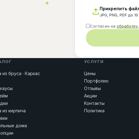
Прикрепить фай
JPG, PNG, PDF до 10
Согласен на
обработку
АЛОГ
УСЛУГИ
 из бруса · Каркас
Цены
Портфолио
хаусы
Отзывы
ейм
Акции
дки
Контакты
 из кирпича
Политика
вки
льные дома
 опции