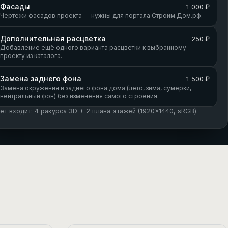
Фасады
1 000 ₽
Чертежи фасадов проекта — нужны для портала Строим.Дом.рф.
Дополнительная расцветка
250 ₽
Добавление ещё одного варианта расцветки к выбранному
проекту из каталога.
Замена заднего фона
1 500 ₽
Замена окружения и заднего фона дома (лето, зима, сумерки,
нейтральный фон) без изменения самого строения.
кет входит: 4 ракурса 3D + 2 плана этажей (1920×1440, sRGB).