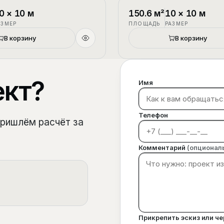
1.5 этажа
П-3
0
×
10
м
150.6
м²
10
×
10
м
АЗМЕР
ПЛОЩАДЬ
РАЗМЕР
В корзину
В корзину
ект?
Имя
Телефон
пришлём расчёт за
Комментарий
(опционал
Прикрепить эскиз или ч