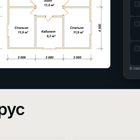
В па
рус