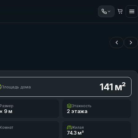
141
м²
Площадь дома
Размер
Этажность
× 9
м
2 этажа
Комнат
Жилая
74.3
м²