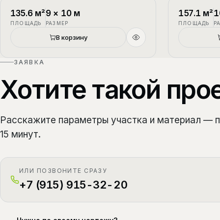
П-1
2 этажа
П-2
135.6
м²
9
×
10
м
157.1
м²
1
ПЛОЩАДЬ
РАЗМЕР
ПЛОЩАДЬ
Р
Новый
В корзину
ЗАЯВКА
Хотите такой про
Расскажите параметры участка и материал — 
15 минут.
ИЛИ ПОЗВОНИТЕ СРАЗУ
+7 (915) 915-32-20