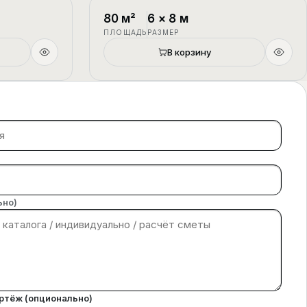
1.5 этажа
П-4
1.5 этажа
80
м²
6
×
8
м
ПЛОЩАДЬ
РАЗМЕР
В корзину
ьно)
ертёж (опционально)