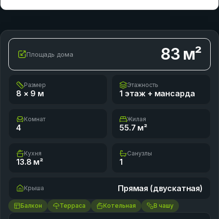
83
м²
Площадь дома
Размер
Этажность
8 × 9
м
1 этаж + мансарда
Комнат
Жилая
4
55.7
м²
Кухня
Санузлы
13.8
м²
1
Прямая (двускатная)
Крыша
Балкон
Терраса
Котельная
В чашу