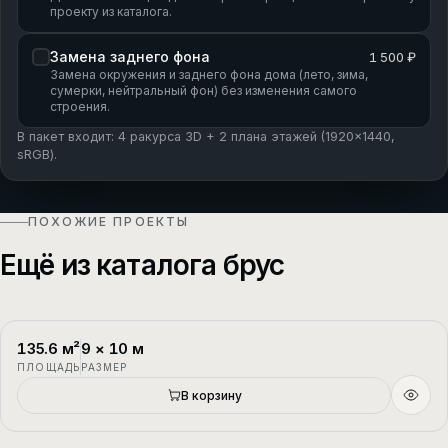
проекту из каталога.
Замена заднего фона
1 500 ₽
Замена окружения и заднего фона дома (лето, зима,
сумерки, нейтральный фон) без изменения самого
строения.
В пакет входит: 4 ракурса 3D + 2 плана этажей (1920×1440,
sRGB).
ПОХОЖИЕ ПРОЕКТЫ
Ещё из каталога брус
135.6
м²
9
×
10
м
П-1
2 этажа
ПЛОЩАДЬ
РАЗМЕР
В корзину