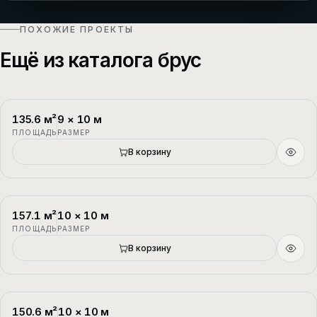
ПОХОЖИЕ ПРОЕКТЫ
Ещё из каталога брус
135.6
м²
9
×
10
м
П-1
2 этажа
ПЛОЩАДЬ
РАЗМЕР
В корзину
157.1
м²
10
×
10
м
П-2
1.5 этажа
ПЛОЩАДЬ
РАЗМЕР
В корзину
150.6
м²
10
×
10
м
П-3
1.5 этажа