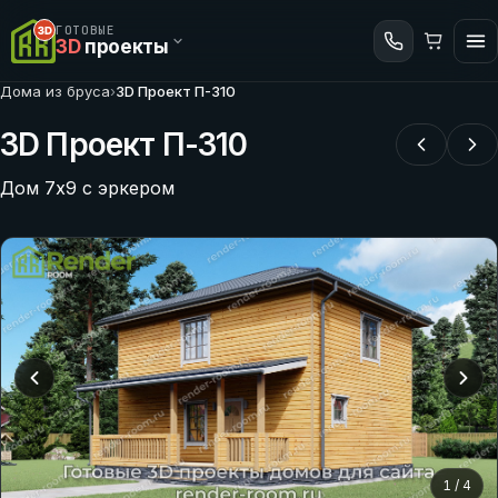
ГОТОВЫЕ
3D
проекты
Дома из бруса
›
3D Проект П-310
3D Проект П-310
Дом 7х9 с эркером
1
/
4