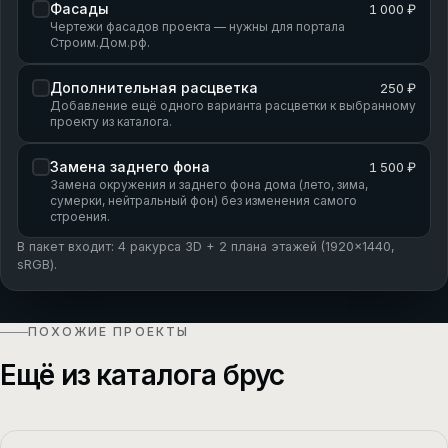
Фасады
1 000 ₽
Чертежи фасадов проекта — нужны для портала
Строим.Дом.рф.
Дополнительная расцветка
250 ₽
Добавление ещё одного варианта расцветки к выбранному
проекту из каталога.
Замена заднего фона
1 500 ₽
Замена окружения и заднего фона дома (лето, зима,
сумерки, нейтральный фон) без изменения самого
строения.
В пакет входит: 4 ракурса 3D + 2 плана этажей (1920×1440,
sRGB).
ПОХОЖИЕ ПРОЕКТЫ
Ещё из каталога брус